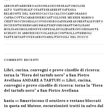
ABBONATI
ABRUZZO
AGNONE
AGNONESE
ALTOMOLISE
ALTO VASTESE
ALTOVASTESE
ARRESTO
ATESSA
BELMONTE DEL SANNIO
CACCIA
CALCIO
CAMPOBASSO
CAPRACOTTA
CARABINIERI
CASTIGLIONE MESSER MARINO
CHIETINO
CINGHIALI
COVID19
DROGA
FINANZA
FORESTALE
FURTO
INCIDENTE
ISERNIA
M5S
MALTEMPO
MIGRANTI
MOLISANI
MOLISANO
MOLISE
NEVE
OSPEDALE
POLIZIA
PROFUGHI
SANITÀ
SCHIAVI DI ABRUZZO
SCUOLA
SELECONTROLLO
TERMOLI
VASTESE
VASTO
VENAFRO
VIABILITÀ
VIGILI DEL FUOCO
COMMENTI RECENTI
Libri, cucina, convegni e prove cinofile di ricerca:
torna la “Fiera del tartufo nero” a San Pietro
Avellana ANDARE A TARTUFI
su
Libri, cucina,
convegni e prove cinofile di ricerca: torna la “Fiera
del tartufo nero” a San Pietro Avellana
kasia
su
Smarriscono il sentiero e restano bloccati
in quota sul Matese, escursionisti tratti in salvo dal