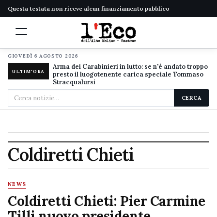
Questa testata non riceve alcun finanziamento pubblico
GIOVEDÌ 6 AGOSTO 2026
Arma dei Carabinieri in lutto: se n'è andato troppo
ULTIM'ORA
presto il luogotenente carica speciale Tommaso
Stracqualursi
Cerca
CERCA
nel
sito
Coldiretti Chieti
NEWS
Coldiretti Chieti: Pier Carmine
Tilli nuovo presidente