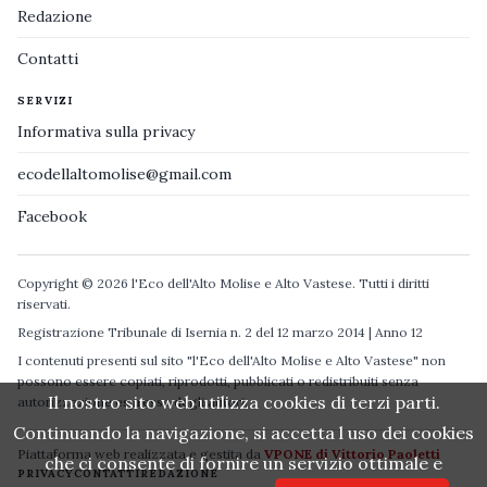
Redazione
Contatti
SERVIZI
Informativa sulla privacy
ecodellaltomolise@gmail.com
Facebook
Copyright © 2026 l'Eco dell'Alto Molise e Alto Vastese. Tutti i diritti
riservati.
Registrazione Tribunale di Isernia n. 2 del 12 marzo 2014 | Anno 12
I contenuti presenti sul sito "l'Eco dell'Alto Molise e Alto Vastese" non
possono essere copiati, riprodotti, pubblicati o redistribuiti senza
Il nostro sito web utilizza cookies di terzi parti.
autorizzazione espressa degli autori.
Continuando la navigazione, si accetta l uso dei cookies
Piattaforma web realizzata e gestita da
VPONE di Vittorio Paoletti
che ci consente di fornire un servizio ottimale e
PRIVACY
CONTATTI
REDAZIONE