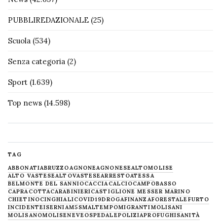
PUBBLIREDAZIONALE
(25)
Scuola
(534)
Senza categoria
(2)
Sport
(1.639)
Top news
(14.598)
TAG
ABBONATI
ABRUZZO
AGNONE
AGNONESE
ALTOMOLISE
ALTO VASTESE
ALTOVASTESE
ARRESTO
ATESSA
BELMONTE DEL SANNIO
CACCIA
CALCIO
CAMPOBASSO
CAPRACOTTA
CARABINIERI
CASTIGLIONE MESSER MARINO
CHIETINO
CINGHIALI
COVID19
DROGA
FINANZA
FORESTALE
FURTO
INCIDENTE
ISERNIA
M5S
MALTEMPO
MIGRANTI
MOLISANI
MOLISANO
MOLISE
NEVE
OSPEDALE
POLIZIA
PROFUGHI
SANITÀ