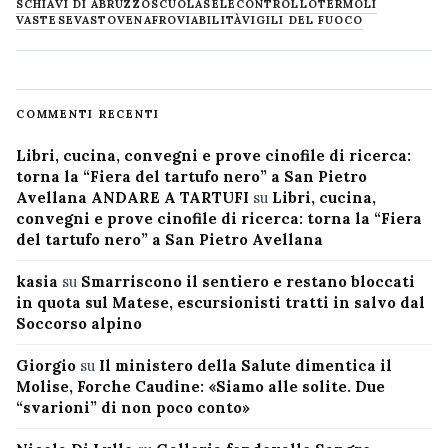
SCHIAVI DI ABRUZZO
SCUOLA
SELECONTROLLO
TERMOLI
VASTESE
VASTO
VENAFRO
VIABILITÀ
VIGILI DEL FUOCO
COMMENTI RECENTI
Libri, cucina, convegni e prove cinofile di ricerca:
torna la “Fiera del tartufo nero” a San Pietro
Avellana ANDARE A TARTUFI
su
Libri, cucina,
convegni e prove cinofile di ricerca: torna la “Fiera
del tartufo nero” a San Pietro Avellana
kasia
su
Smarriscono il sentiero e restano bloccati
in quota sul Matese, escursionisti tratti in salvo dal
Soccorso alpino
Giorgio
su
Il ministero della Salute dimentica il
Molise, Forche Caudine: «Siamo alle solite. Due
“svarioni” di non poco conto»