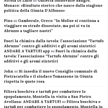
Nicola Di Lullo
su
Galleria fondovalle Sangro,
Monaco: «Risultato storico che nasce dalla stagione
politica della Giunta D’Alfonso»
Pino
su
Gamberale, Greco: “In Molise si continua a
viaggiare su strade dissestate, ma poi si va in
Abruzzo a tagliare nastri”
Fuori la chimica dalla tavola: l’associazione “Tartufo
Abruzzo” contro gli additivi e gli aromi sintetici
ANDARE A TARTUFI app
su
Fuori la chimica dalla
tavola: l’associazione “Tartufo Abruzzo” contro gli
additivi e gli aromi sintetici
John
su
Si insedia il nuovo Consiglio comunale di
Pietracatella e il sindaco Tomassone in Giunta
rispetta le quote rosa
Filiera boschiva e tartufi per combattere lo
spopolamento, Montella in visita a San Pietro
Avellana: ANDARE A TARTUFI
su
Filiera boschiva e
tartufi per combattere lo spopolamento, Montella in