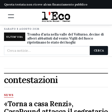
Questa testata non riceve alcun finanziamento pubblico
SABATO 8 AGOSTO 2026
Tromba d'aria nella valle del Volturno, decine di
ULTIM'ORA
alberi abbattuti dal vento: Vigili del fuoco
ripristinano lo stato dei luoghi
Cerca
CERCA
nel
sito
contestazioni
NEWS
«Torna a casa Renzi»,
CasaPound attacca il segretario