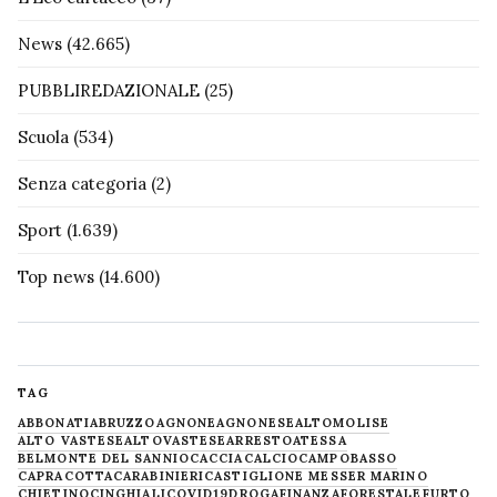
News
(42.665)
PUBBLIREDAZIONALE
(25)
Scuola
(534)
Senza categoria
(2)
Sport
(1.639)
Top news
(14.600)
TAG
ABBONATI
ABRUZZO
AGNONE
AGNONESE
ALTOMOLISE
ALTO VASTESE
ALTOVASTESE
ARRESTO
ATESSA
BELMONTE DEL SANNIO
CACCIA
CALCIO
CAMPOBASSO
CAPRACOTTA
CARABINIERI
CASTIGLIONE MESSER MARINO
CHIETINO
CINGHIALI
COVID19
DROGA
FINANZA
FORESTALE
FURTO