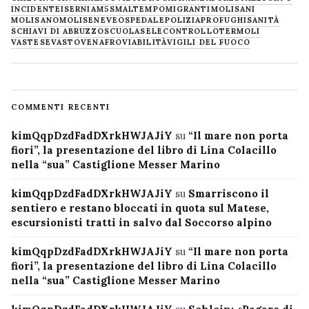
INCIDENTE
ISERNIA
M5S
MALTEMPO
MIGRANTI
MOLISANI
MOLISANO
MOLISE
NEVE
OSPEDALE
POLIZIA
PROFUGHI
SANITÀ
SCHIAVI DI ABRUZZO
SCUOLA
SELECONTROLLO
TERMOLI
VASTESE
VASTO
VENAFRO
VIABILITÀ
VIGILI DEL FUOCO
COMMENTI RECENTI
kimQqpDzdFadDXrkHWJAJiY
su
“Il mare non porta
fiori”, la presentazione del libro di Lina Colacillo
nella “sua” Castiglione Messer Marino
kimQqpDzdFadDXrkHWJAJiY
su
Smarriscono il
sentiero e restano bloccati in quota sul Matese,
escursionisti tratti in salvo dal Soccorso alpino
kimQqpDzdFadDXrkHWJAJiY
su
“Il mare non porta
fiori”, la presentazione del libro di Lina Colacillo
nella “sua” Castiglione Messer Marino