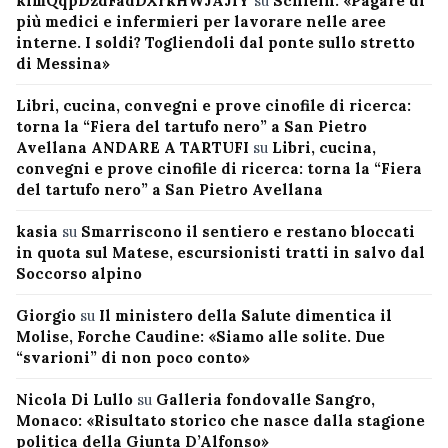
kimQqpDzdFadDXrkHWJAJiY
su
Schlein: «Pagare di
più medici e infermieri per lavorare nelle aree
interne. I soldi? Togliendoli dal ponte sullo stretto
di Messina»
Libri, cucina, convegni e prove cinofile di ricerca:
torna la “Fiera del tartufo nero” a San Pietro
Avellana ANDARE A TARTUFI
su
Libri, cucina,
convegni e prove cinofile di ricerca: torna la “Fiera
del tartufo nero” a San Pietro Avellana
kasia
su
Smarriscono il sentiero e restano bloccati
in quota sul Matese, escursionisti tratti in salvo dal
Soccorso alpino
Giorgio
su
Il ministero della Salute dimentica il
Molise, Forche Caudine: «Siamo alle solite. Due
“svarioni” di non poco conto»
Nicola Di Lullo
su
Galleria fondovalle Sangro,
Monaco: «Risultato storico che nasce dalla stagione
politica della Giunta D’Alfonso»