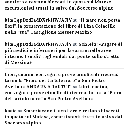
sentiero e restano bloccati in quota sul Matese,
escursionisti tratti in salvo dal Soccorso alpino
kimQqpDzdFadDXrkHWJAJiY
su
“Il mare non porta
fiori”, la presentazione del libro di Lina Colacillo
nella “sua” Castiglione Messer Marino
kimQqpDzdFadDXrkHWJAJiY
su
Schlein: «Pagare di
più medici e infermieri per lavorare nelle aree
interne. I soldi? Togliendoli dal ponte sullo stretto
di Messina»
Libri, cucina, convegni e prove cinofile di ricerca:
torna la “Fiera del tartufo nero” a San Pietro
Avellana ANDARE A TARTUFI
su
Libri, cucina,
convegni e prove cinofile di ricerca: torna la “Fiera
del tartufo nero” a San Pietro Avellana
kasia
su
Smarriscono il sentiero e restano bloccati
in quota sul Matese, escursionisti tratti in salvo dal
Soccorso alpino