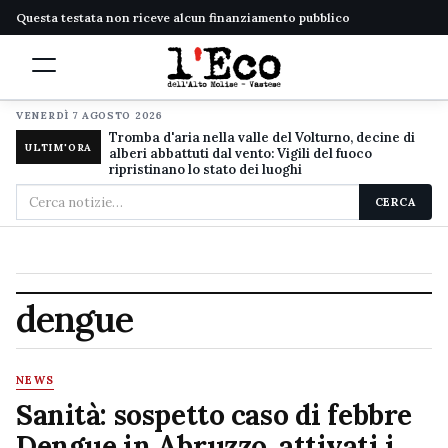
Questa testata non riceve alcun finanziamento pubblico
VENERDÌ 7 AGOSTO 2026
Tromba d'aria nella valle del Volturno, decine di
ULTIM'ORA
alberi abbattuti dal vento: Vigili del fuoco
ripristinano lo stato dei luoghi
Cerca
CERCA
nel
sito
dengue
NEWS
Sanità: sospetto caso di febbre
Dengue in Abruzzo, attivati i