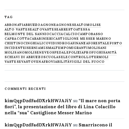
TAG
ABBONATI
ABRUZZO
AGNONE
AGNONESE
ALTOMOLISE
ALTO VASTESE
ALTOVASTESE
ARRESTO
ATESSA
BELMONTE DEL SANNIO
CACCIA
CALCIO
CAMPOBASSO
CAPRACOTTA
CARABINIERI
CASTIGLIONE MESSER MARINO
CHIETINO
CINGHIALI
COVID19
DROGA
FINANZA
FORESTALE
FURTO
INCIDENTE
ISERNIA
M5S
MALTEMPO
MIGRANTI
MOLISANI
MOLISANO
MOLISE
NEVE
OSPEDALE
POLIZIA
PROFUGHI
SANITÀ
SCHIAVI DI ABRUZZO
SCUOLA
SELECONTROLLO
TERMOLI
VASTESE
VASTO
VENAFRO
VIABILITÀ
VIGILI DEL FUOCO
COMMENTI RECENTI
kimQqpDzdFadDXrkHWJAJiY
su
“Il mare non porta
fiori”, la presentazione del libro di Lina Colacillo
nella “sua” Castiglione Messer Marino
kimQqpDzdFadDXrkHWJAJiY
su
Smarriscono il