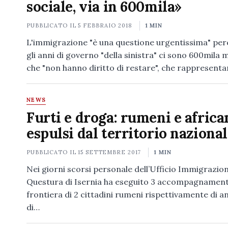
sociale, via in 600mila»
PUBBLICATO IL
5 FEBBRAIO 2018
1 MIN
L'immigrazione "è una questione urgentissima" pe
gli anni di governo "della sinistra" ci sono 600mila 
che "non hanno diritto di restare", che rappresent
NEWS
Furti e droga: rumeni e africa
espulsi dal territorio naziona
PUBBLICATO IL
15 SETTEMBRE 2017
1 MIN
Nei giorni scorsi personale dell’Ufficio Immigrazion
Questura di Isernia ha eseguito 3 accompagnamenti
frontiera di 2 cittadini rumeni rispettivamente di an
di…