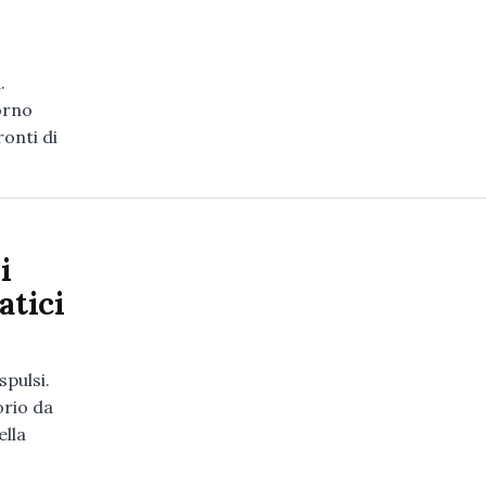
.
iorno
onti di
i
atici
spulsi.
orio da
ella