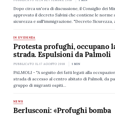
PUBBLICATO IL
24 SETTEMBRE 2018
1 MIN
Dopo circa un'ora di discussione, il Consiglio dei Min
approvato il decreto Salvini che contiene le norme s
sicurezza e sull'immigrazione. "Decreto Sicurezza, a
IN EVIDENZA
Protesta profughi, occupano l
strada. Espulsioni da Palmoli
PUBBLICATO IL
17 AGOSTO 2018
1 MIN
PALMOLI - "A seguito dei fatti legati alla occupazion
strada di accesso al centro abitato di Palmoli, da pa
gruppo di migranti ospiti…
NEWS
Berlusconi: «Profughi bomba