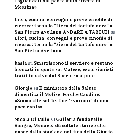
Togliendoli dal ponte sullo stretto di
Messina»
Libri, cucina, convegni e prove cinofile di
ricerca: torna la “Fiera del tartufo nero” a
San Pietro Avellana ANDARE A TARTUFI
su
Libri, cucina, convegni e prove cinofile di
ricerca: torna la “Fiera del tartufo nero” a
San Pietro Avellana
kasia
su
Smarriscono il sentiero e restano
bloccati in quota sul Matese, escursionisti
tratti in salvo dal Soccorso alpino
Giorgio
su
Il ministero della Salute
dimentica il Molise, Forche Caudine:
«Siamo alle solite. Due “svarioni” di non
poco conto»
Nicola Di Lullo
su
Galleria fondovalle
Sangro, Monaco: «Risultato storico che
nasce dalla stagione politica della Giunta