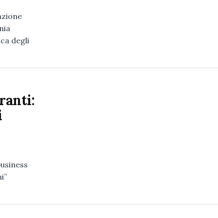
azione
nia
ica degli
ranti:
i
business
i”