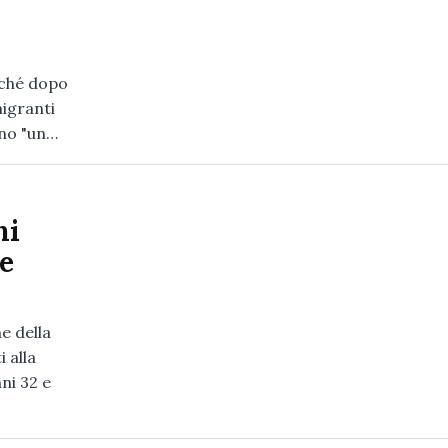
rché dopo
migranti
ano "un…
ni
le
e della
 alla
ni 32 e