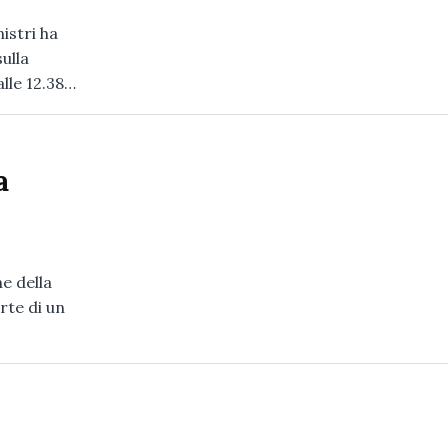
istri ha
ulla
lle 12.38…
a
e della
rte di un