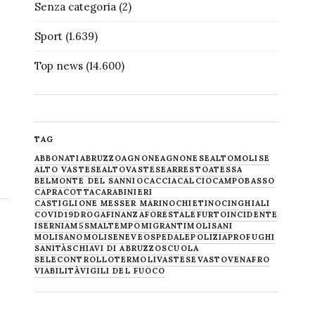
Senza categoria
(2)
Sport
(1.639)
Top news
(14.600)
TAG
ABBONATI
ABRUZZO
AGNONE
AGNONESE
ALTOMOLISE
ALTO VASTESE
ALTOVASTESE
ARRESTO
ATESSA
BELMONTE DEL SANNIO
CACCIA
CALCIO
CAMPOBASSO
CAPRACOTTA
CARABINIERI
CASTIGLIONE MESSER MARINO
CHIETINO
CINGHIALI
COVID19
DROGA
FINANZA
FORESTALE
FURTO
INCIDENTE
ISERNIA
M5S
MALTEMPO
MIGRANTI
MOLISANI
MOLISANO
MOLISE
NEVE
OSPEDALE
POLIZIA
PROFUGHI
SANITÀ
SCHIAVI DI ABRUZZO
SCUOLA
SELECONTROLLO
TERMOLI
VASTESE
VASTO
VENAFRO
VIABILITÀ
VIGILI DEL FUOCO