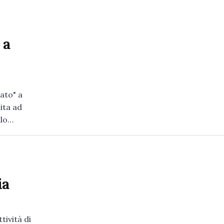
 a
tato" a
mita ad
llo…
ia
tività di