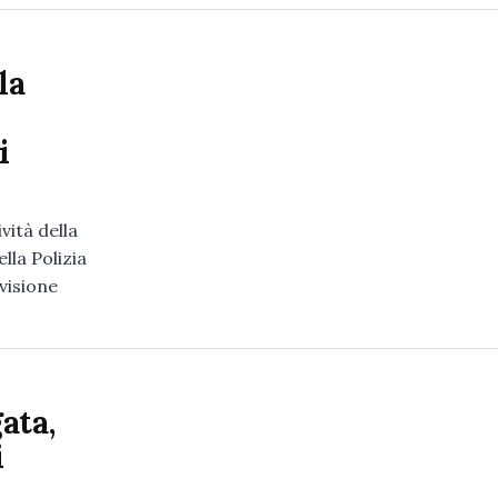
la
i
vità della
ella Polizia
ivisione
ata,
i