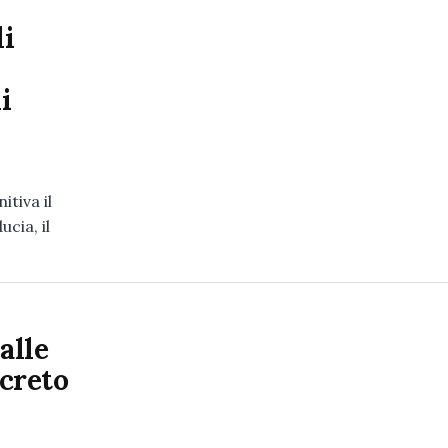
li
i
tiva il
cia, il
alle
ecreto