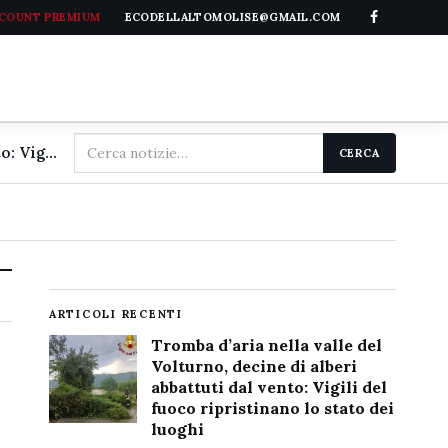
CCOUNT PREMIUM
ECODELLALTOMOLISE@GMAIL.COM
Cerca
Tromba d'aria nella valle del Volturno, decine di alberi abbattuti dal vento: Vigili del fuoco ripristinano lo stato dei luoghi
CERCA
nel
sito
ARTICOLI RECENTI
Tromba d’aria nella valle del
Volturno, decine di alberi
abbattuti dal vento: Vigili del
fuoco ripristinano lo stato dei
luoghi