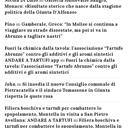
Nicola Di Lullo
su
Galleria fondovalle Sangro,
Monaco: «Risultato storico che nasce dalla stagione
politica della Giunta D’Alfonso»
Pino
su
Gamberale, Greco: “In Molise si continua a
viaggiare su strade dissestate, ma poi si va in
Abruzzo a tagliare nastri”
Fuori la chimica dalla tavola: l’associazione “Tartufo
Abruzzo” contro gli additivi e gli aromi sintetici
ANDARE A TARTUFI app
su
Fuori la chimica dalla
tavola: l’associazione “Tartufo Abruzzo” contro gli
additivi e gli aromi sintetici
John
su
Si insedia il nuovo Consiglio comunale di
Pietracatella e il sindaco Tomassone in Giunta
rispetta le quote rosa
Filiera boschiva e tartufi per combattere lo
spopolamento, Montella in visita a San Pietro
Avellana: ANDARE A TARTUFI
su
Filiera boschiva e
tartufi per combattere lo spopolamento, Montella in