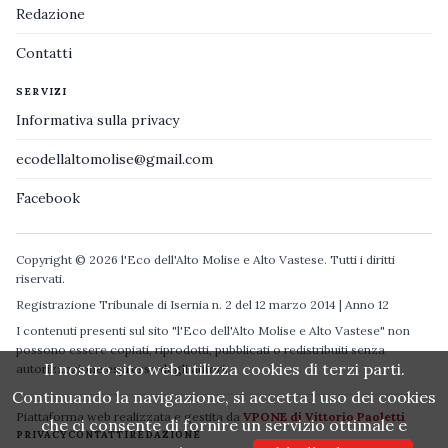
Redazione
Contatti
SERVIZI
Informativa sulla privacy
ecodellaltomolise@gmail.com
Facebook
Copyright © 2026 l'Eco dell'Alto Molise e Alto Vastese. Tutti i diritti
riservati.
Registrazione Tribunale di Isernia n. 2 del 12 marzo 2014 | Anno 12
I contenuti presenti sul sito "l'Eco dell'Alto Molise e Alto Vastese" non
possono essere copiati, riprodotti, pubblicati o redistribuiti senza
Il nostro sito web utilizza cookies di terzi parti.
autorizzazione espressa degli autori.
Continuando la navigazione, si accetta l uso dei cookies
Piattaforma web realizzata e gestita da
VPONE di Vittorio Paoletti
che ci consente di fornire un servizio ottimale e
PRIVACY
CONTATTI
REDAZIONE