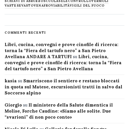
SCHIAVI DI ABRUZZO
SCUOLA
SELECONTROLLO
TERMOLI
VASTESE
VASTO
VENAFRO
VIABILITÀ
VIGILI DEL FUOCO
COMMENTI RECENTI
Libri, cucina, convegni e prove cinofile di ricerca:
torna la “Fiera del tartufo nero” a San Pietro
Avellana ANDARE A TARTUFI
su
Libri, cucina,
convegni e prove cinofile di ricerca: torna la “Fiera
del tartufo nero” a San Pietro Avellana
kasia
su
Smarriscono il sentiero e restano bloccati
in quota sul Matese, escursionisti tratti in salvo dal
Soccorso alpino
Giorgio
su
Il ministero della Salute dimentica il
Molise, Forche Caudine: «Siamo alle solite. Due
“svarioni” di non poco conto»