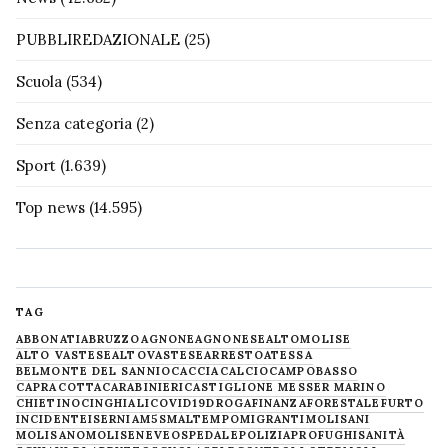
PUBBLIREDAZIONALE
(25)
Scuola
(534)
Senza categoria
(2)
Sport
(1.639)
Top news
(14.595)
TAG
ABBONATI
ABRUZZO
AGNONE
AGNONESE
ALTOMOLISE
ALTO VASTESE
ALTOVASTESE
ARRESTO
ATESSA
BELMONTE DEL SANNIO
CACCIA
CALCIO
CAMPOBASSO
CAPRACOTTA
CARABINIERI
CASTIGLIONE MESSER MARINO
CHIETINO
CINGHIALI
COVID19
DROGA
FINANZA
FORESTALE
FURTO
INCIDENTE
ISERNIA
M5S
MALTEMPO
MIGRANTI
MOLISANI
MOLISANO
MOLISE
NEVE
OSPEDALE
POLIZIA
PROFUGHI
SANITÀ