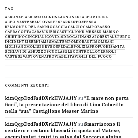
TAG
ABBONATI
ABRUZZO
AGNONE
AGNONESE
ALTOMOLISE
ALTO VASTESE
ALTOVASTESE
ARRESTO
ATESSA
BELMONTE DEL SANNIO
CACCIA
CALCIO
CAMPOBASSO
CAPRACOTTA
CARABINIERI
CASTIGLIONE MESSER MARINO
CHIETINO
CINGHIALI
COVID19
DROGA
FINANZA
FORESTALE
FURTO
INCIDENTE
ISERNIA
M5S
MALTEMPO
MIGRANTI
MOLISANI
MOLISANO
MOLISE
NEVE
OSPEDALE
POLIZIA
PROFUGHI
SANITÀ
SCHIAVI DI ABRUZZO
SCUOLA
SELECONTROLLO
TERMOLI
VASTESE
VASTO
VENAFRO
VIABILITÀ
VIGILI DEL FUOCO
COMMENTI RECENTI
kimQqpDzdFadDXrkHWJAJiY
su
“Il mare non porta
fiori”, la presentazione del libro di Lina Colacillo
nella “sua” Castiglione Messer Marino
kimQqpDzdFadDXrkHWJAJiY
su
Smarriscono il
sentiero e restano bloccati in quota sul Matese,
escursionisti tratti in salvo dal Soccorso alpino