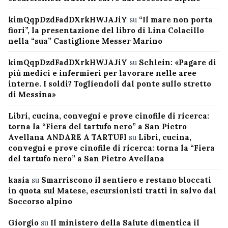
kimQqpDzdFadDXrkHWJAJiY
su
“Il mare non porta
fiori”, la presentazione del libro di Lina Colacillo
nella “sua” Castiglione Messer Marino
kimQqpDzdFadDXrkHWJAJiY
su
Schlein: «Pagare di
più medici e infermieri per lavorare nelle aree
interne. I soldi? Togliendoli dal ponte sullo stretto
di Messina»
Libri, cucina, convegni e prove cinofile di ricerca:
torna la “Fiera del tartufo nero” a San Pietro
Avellana ANDARE A TARTUFI
su
Libri, cucina,
convegni e prove cinofile di ricerca: torna la “Fiera
del tartufo nero” a San Pietro Avellana
kasia
su
Smarriscono il sentiero e restano bloccati
in quota sul Matese, escursionisti tratti in salvo dal
Soccorso alpino
Giorgio
su
Il ministero della Salute dimentica il