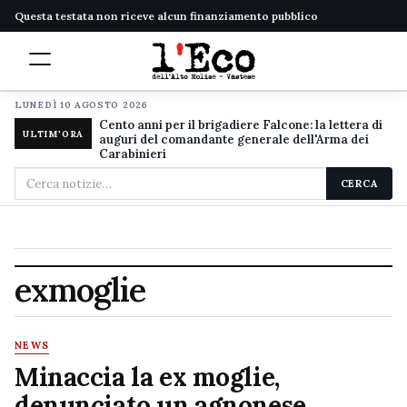
Questa testata non riceve alcun finanziamento pubblico
LUNEDÌ 10 AGOSTO 2026
Cento anni per il brigadiere Falcone: la lettera di
ULTIM'ORA
auguri del comandante generale dell'Arma dei
Carabinieri
Cerca
CERCA
nel
sito
exmoglie
NEWS
Minaccia la ex moglie,
denunciato un agnonese