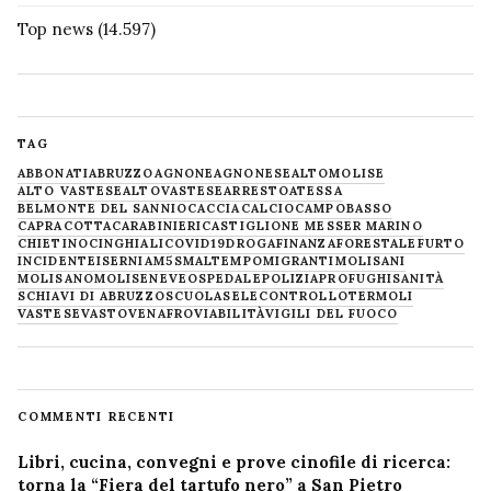
Top news
(14.597)
TAG
ABBONATI
ABRUZZO
AGNONE
AGNONESE
ALTOMOLISE
ALTO VASTESE
ALTOVASTESE
ARRESTO
ATESSA
BELMONTE DEL SANNIO
CACCIA
CALCIO
CAMPOBASSO
CAPRACOTTA
CARABINIERI
CASTIGLIONE MESSER MARINO
CHIETINO
CINGHIALI
COVID19
DROGA
FINANZA
FORESTALE
FURTO
INCIDENTE
ISERNIA
M5S
MALTEMPO
MIGRANTI
MOLISANI
MOLISANO
MOLISE
NEVE
OSPEDALE
POLIZIA
PROFUGHI
SANITÀ
SCHIAVI DI ABRUZZO
SCUOLA
SELECONTROLLO
TERMOLI
VASTESE
VASTO
VENAFRO
VIABILITÀ
VIGILI DEL FUOCO
COMMENTI RECENTI
Libri, cucina, convegni e prove cinofile di ricerca:
torna la “Fiera del tartufo nero” a San Pietro