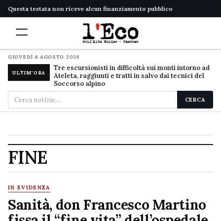
Questa testata non riceve alcun finanziamento pubblico
GIOVEDÌ 6 AGOSTO 2026
Tre escursionisti in difficoltà sui monti intorno ad
ULTIM'ORA
Ateleta, raggiunti e tratti in salvo dai tecnici del
Soccorso alpino
Cerca
CERCA
nel
sito
FINE
IN EVIDENZA
Sanità, don Francesco Martino
fissa il “fine vita” dell’ospedale