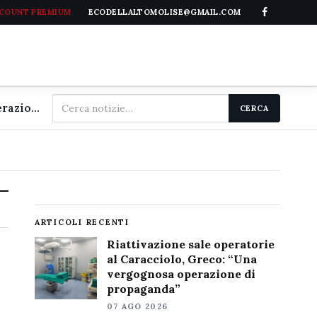
CCOUNT PREMIUM
ECODELLALTOMOLISE@GMAIL.COM
Cerca
Riattivazione sale operatorie al Caracciolo, Greco: "Una vergognosa operazione di propaganda"
CERCA
nel
sito
ARTICOLI RECENTI
Riattivazione sale operatorie
al Caracciolo, Greco: “Una
vergognosa operazione di
propaganda”
07 AGO 2026