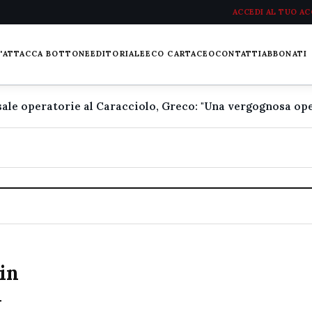
ACCEDI AL TUO A
L'ATTACCA BOTTONE
EDITORIALE
ECO CARTACEO
CONTATTI
ABBONATI
 in
l