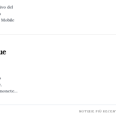
ivo del
a
 Mobile
ue
o
,
i monete…
NOTIZIE PIÙ RECEN