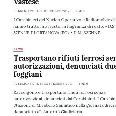
Vastese
PUBBLICATO IL
12 DICEMBRE 2017
2 MIN
I Carabinieri del Nucleo Operativo e Radiomobile di
hanno tratto in arresto, in flagranza di reato: • D.S.
57ENNE DI ORTANOVA (FG); • D.M. 32ENNE…
NEWS
Trasportano rifiuti ferrosi se
autorizzazioni, denunciati du
foggiani
PUBBLICATO IL
23 SETTEMBRE 2017
1 MIN
Raccolgono e trasportano rifiuti ferrosi senza
autorizzazioni, denunciati dai Carabinieri. I Carabini
Stazione di Mirabello Sannitico nella giornata di ier
denunciato all’ Autorità Giudiziaria…