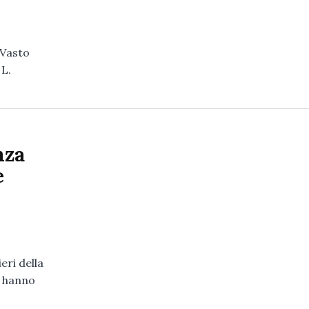
 Vasto
 L.
nza
e
eri della
i hanno