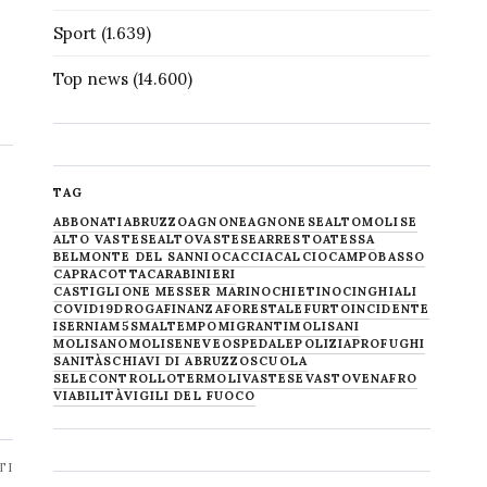
Sport
(1.639)
Top news
(14.600)
TAG
ABBONATI
ABRUZZO
AGNONE
AGNONESE
ALTOMOLISE
ALTO VASTESE
ALTOVASTESE
ARRESTO
ATESSA
BELMONTE DEL SANNIO
CACCIA
CALCIO
CAMPOBASSO
CAPRACOTTA
CARABINIERI
CASTIGLIONE MESSER MARINO
CHIETINO
CINGHIALI
COVID19
DROGA
FINANZA
FORESTALE
FURTO
INCIDENTE
ISERNIA
M5S
MALTEMPO
MIGRANTI
MOLISANI
MOLISANO
MOLISE
NEVE
OSPEDALE
POLIZIA
PROFUGHI
SANITÀ
SCHIAVI DI ABRUZZO
SCUOLA
SELECONTROLLO
TERMOLI
VASTESE
VASTO
VENAFRO
VIABILITÀ
VIGILI DEL FUOCO
TI