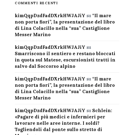
COMMENTI RECENTI
kimQqpDzdFadDXrkHWJAJiY
su
“Il mare
non porta fiori”, la presentazione del libro
di Lina Colacillo nella “sua” Castiglione
Messer Marino
kimQqpDzdFadDXrkHWJAJiY
su
Smarriscono il sentiero e restano bloccati
in quota sul Matese, escursionisti tratti in
salvo dal Soccorso alpino
kimQqpDzdFadDXrkHWJAJiY
su
“Il mare
non porta fiori”, la presentazione del libro
di Lina Colacillo nella “sua” Castiglione
Messer Marino
kimQqpDzdFadDXrkHWJAJiY
su
Schlein:
«Pagare di più medici e infermieri per
lavorare nelle aree interne. I soldi?
Togliendoli dal ponte sullo stretto di