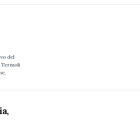
ivo del
 Termoli
ne,
ia,