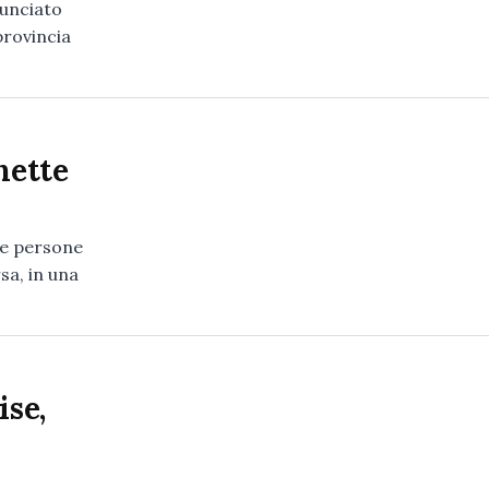
nunciato
provincia
nette
re persone
sa, in una
ise,