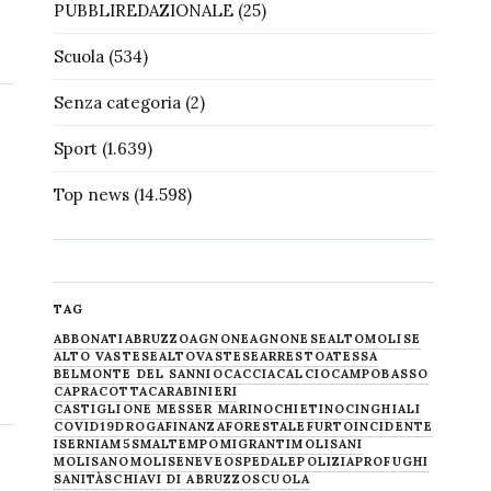
PUBBLIREDAZIONALE
(25)
Scuola
(534)
Senza categoria
(2)
Sport
(1.639)
Top news
(14.598)
TAG
ABBONATI
ABRUZZO
AGNONE
AGNONESE
ALTOMOLISE
ALTO VASTESE
ALTOVASTESE
ARRESTO
ATESSA
BELMONTE DEL SANNIO
CACCIA
CALCIO
CAMPOBASSO
CAPRACOTTA
CARABINIERI
CASTIGLIONE MESSER MARINO
CHIETINO
CINGHIALI
COVID19
DROGA
FINANZA
FORESTALE
FURTO
INCIDENTE
ISERNIA
M5S
MALTEMPO
MIGRANTI
MOLISANI
MOLISANO
MOLISE
NEVE
OSPEDALE
POLIZIA
PROFUGHI
SANITÀ
SCHIAVI DI ABRUZZO
SCUOLA