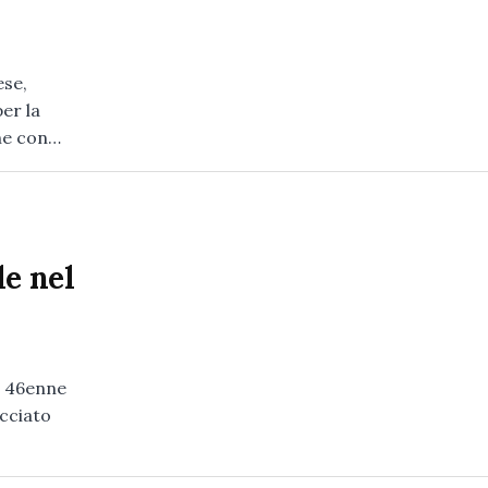
ese,
er la
one con…
le nel
n 46enne
acciato