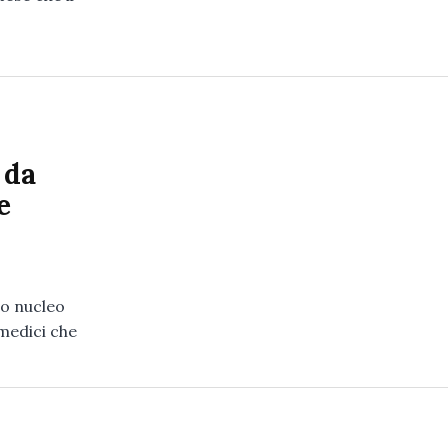
 da
e
do nucleo
 medici che