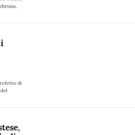
rebruna,
i
refetto di
 del
tese,