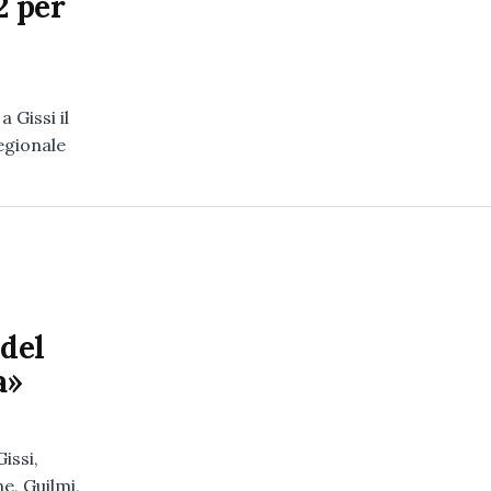
2 per
 Gissi il
regionale
 del
a»
issi,
e, Guilmi,