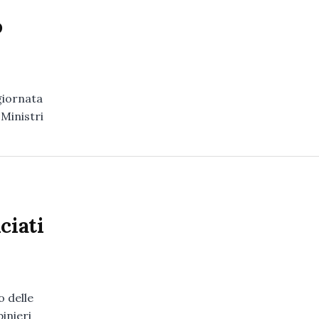
o
 giornata
 Ministri
ciati
o delle
inieri