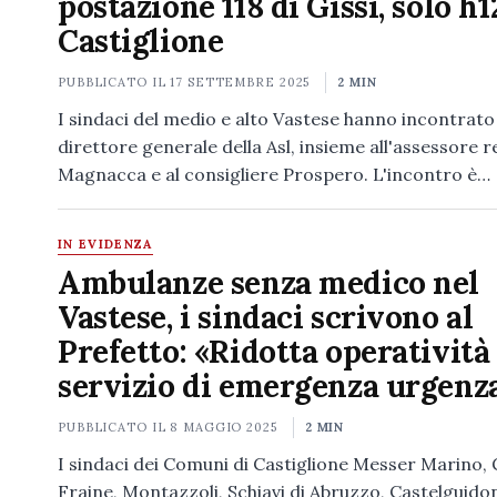
postazione 118 di Gissi, solo h1
Castiglione
PUBBLICATO IL
17 SETTEMBRE 2025
2 MIN
I sindaci del medio e alto Vastese hanno incontrato a
direttore generale della Asl, insieme all'assessore 
Magnacca e al consigliere Prospero. L'incontro è…
IN EVIDENZA
Ambulanze senza medico nel
Vastese, i sindaci scrivono al
Prefetto: «Ridotta operatività
servizio di emergenza urgenz
PUBBLICATO IL
8 MAGGIO 2025
2 MIN
I sindaci dei Comuni di Castiglione Messer Marino, G
Fraine, Montazzoli, Schiavi di Abruzzo, Castelguidon