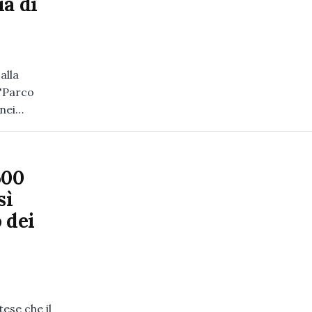
ia di
alla
 "Parco
 nei…
500
sì
 dei
ese che il