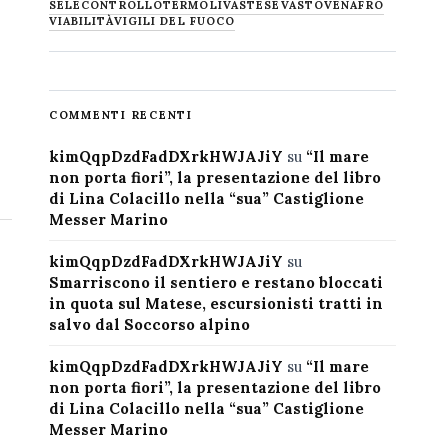
SELECONTROLLO
TERMOLI
VASTESE
VASTO
VENAFRO
VIABILITÀ
VIGILI DEL FUOCO
COMMENTI RECENTI
kimQqpDzdFadDXrkHWJAJiY
su
“Il mare
non porta fiori”, la presentazione del libro
di Lina Colacillo nella “sua” Castiglione
Messer Marino
kimQqpDzdFadDXrkHWJAJiY
su
Smarriscono il sentiero e restano bloccati
in quota sul Matese, escursionisti tratti in
salvo dal Soccorso alpino
kimQqpDzdFadDXrkHWJAJiY
su
“Il mare
non porta fiori”, la presentazione del libro
di Lina Colacillo nella “sua” Castiglione
Messer Marino