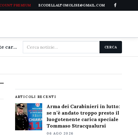
CCOUNT PREMIUM
ECODELLALTOMOLISE@GMAIL.COM
Cerca
Arma dei Carabinieri in lutto: se n'è andato troppo presto il luogotenente carica speciale Tommaso Stracqualursi
CERCA
nel
sito
ARTICOLI RECENTI
Arma dei Carabinieri in lutto:
se n’è andato troppo presto il
luogotenente carica speciale
Tommaso Stracqualursi
06 AGO 2026