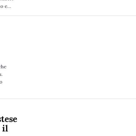
to e…
che
s.
no
stese
 il