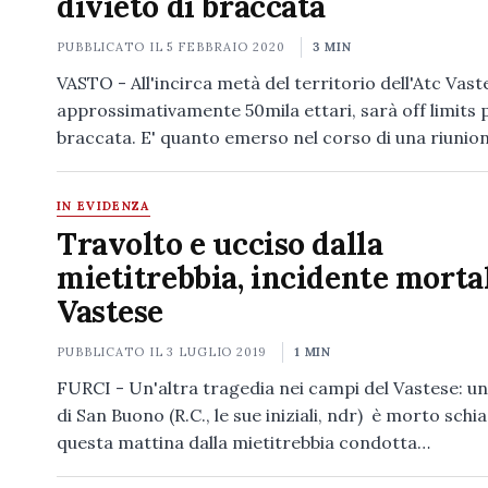
divieto di braccata
PUBBLICATO IL
5 FEBBRAIO 2020
3 MIN
VASTO - All'incirca metà del territorio dell'Atc Vast
approssimativamente 50mila ettari, sarà off limits p
braccata. E' quanto emerso nel corso di una riuni
IN EVIDENZA
Travolto e ucciso dalla
mietitrebbia, incidente morta
Vastese
PUBBLICATO IL
3 LUGLIO 2019
1 MIN
FURCI - Un'altra tragedia nei campi del Vastese: u
di San Buono (R.C., le sue iniziali, ndr) è morto schi
questa mattina dalla mietitrebbia condotta…