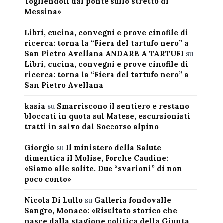
Togliendoli dal ponte sullo stretto di
Messina»
Libri, cucina, convegni e prove cinofile di
ricerca: torna la “Fiera del tartufo nero” a
San Pietro Avellana ANDARE A TARTUFI
su
Libri, cucina, convegni e prove cinofile di
ricerca: torna la “Fiera del tartufo nero” a
San Pietro Avellana
kasia
su
Smarriscono il sentiero e restano
bloccati in quota sul Matese, escursionisti
tratti in salvo dal Soccorso alpino
Giorgio
su
Il ministero della Salute
dimentica il Molise, Forche Caudine:
«Siamo alle solite. Due “svarioni” di non
poco conto»
Nicola Di Lullo
su
Galleria fondovalle
Sangro, Monaco: «Risultato storico che
nasce dalla stagione politica della Giunta