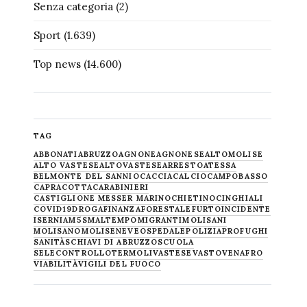
Senza categoria
(2)
Sport
(1.639)
Top news
(14.600)
TAG
ABBONATI
ABRUZZO
AGNONE
AGNONESE
ALTOMOLISE
ALTO VASTESE
ALTOVASTESE
ARRESTO
ATESSA
BELMONTE DEL SANNIO
CACCIA
CALCIO
CAMPOBASSO
CAPRACOTTA
CARABINIERI
CASTIGLIONE MESSER MARINO
CHIETINO
CINGHIALI
COVID19
DROGA
FINANZA
FORESTALE
FURTO
INCIDENTE
ISERNIA
M5S
MALTEMPO
MIGRANTI
MOLISANI
MOLISANO
MOLISE
NEVE
OSPEDALE
POLIZIA
PROFUGHI
SANITÀ
SCHIAVI DI ABRUZZO
SCUOLA
SELECONTROLLO
TERMOLI
VASTESE
VASTO
VENAFRO
VIABILITÀ
VIGILI DEL FUOCO