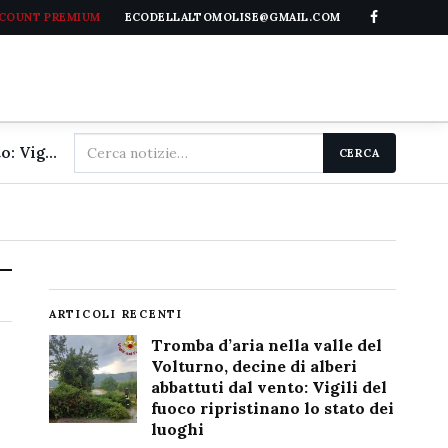
CCOUNT PREMIUM
ECODELLALTOMOLISE@GMAIL.COM
Cerca
Tromba d'aria nella valle del Volturno, decine di alberi abbattuti dal vento: Vigili del fuoco ripristinano lo stato dei luoghi
CERCA
nel
sito
ARTICOLI RECENTI
Tromba d’aria nella valle del
Volturno, decine di alberi
abbattuti dal vento: Vigili del
fuoco ripristinano lo stato dei
luoghi