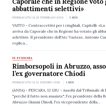
Caporale che in Regione votò 
abbattimenti selettivi»
PUBBLICATO IL
19 FEBBRAIO 2020
2 MIN
VASTO - Contraccettivi per i cinghiali, Capitelli: «L
arriva da Caporale che in Regione ha votato gli abb
selettivi». Il presidente dell'Atc Vastese, Antonio Cam
replica…
IN EVIDENZA
Rimborsopoli in Abruzzo, asso
l’ex governatore Chiodi
PUBBLICATO IL
12 GIUGNO 2018
1 MIN
(ANSA) - PESCARA, 12 GIU - Assolti dal Tribunale di
"perché il fatto non sussiste", l'ex presidente della 
Abruzzo Gianni Chiodi, l'ex vicepresidente della…