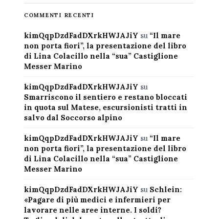
COMMENTI RECENTI
kimQqpDzdFadDXrkHWJAJiY
su
“Il mare
non porta fiori”, la presentazione del libro
di Lina Colacillo nella “sua” Castiglione
Messer Marino
kimQqpDzdFadDXrkHWJAJiY
su
Smarriscono il sentiero e restano bloccati
in quota sul Matese, escursionisti tratti in
salvo dal Soccorso alpino
kimQqpDzdFadDXrkHWJAJiY
su
“Il mare
non porta fiori”, la presentazione del libro
di Lina Colacillo nella “sua” Castiglione
Messer Marino
kimQqpDzdFadDXrkHWJAJiY
su
Schlein:
«Pagare di più medici e infermieri per
lavorare nelle aree interne. I soldi?