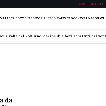
ACCEDI AL TUO A
L'ATTACCA BOTTONE
EDITORIALE
ECO CARTACEO
CONTATTI
ABBONATI
a da