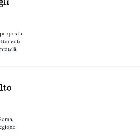
gli
a proposta
attimenti
pitelli,
lto
 Roma,
Regione