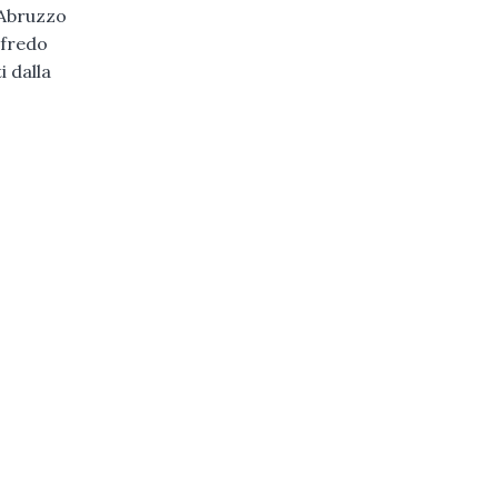
 Abruzzo
lfredo
i dalla