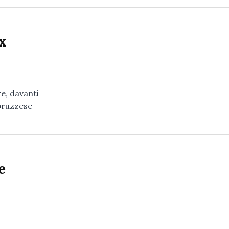
x
e, davanti
abruzzese
e