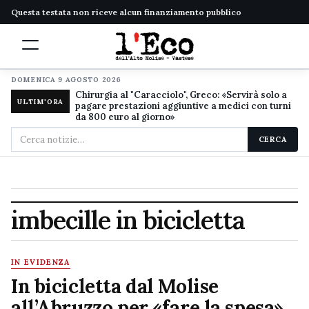
Questa testata non riceve alcun finanziamento pubblico
DOMENICA 9 AGOSTO 2026
Chirurgia al "Caracciolo", Greco: «Servirà solo a
ULTIM'ORA
pagare prestazioni aggiuntive a medici con turni
da 800 euro al giorno»
Cerca
CERCA
nel
sito
imbecille in bicicletta
IN EVIDENZA
In bicicletta dal Molise
all’Abruzzo per «fare la spesa»,