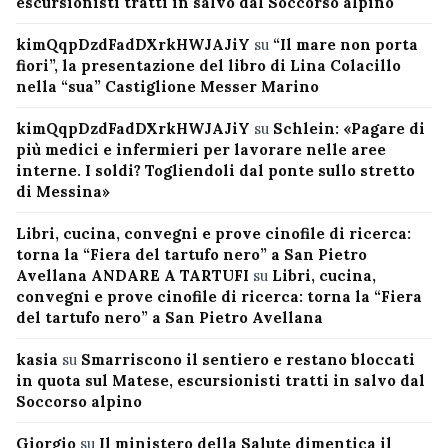
escursionisti tratti in salvo dal Soccorso alpino
kimQqpDzdFadDXrkHWJAJiY
su
“Il mare non porta
fiori”, la presentazione del libro di Lina Colacillo
nella “sua” Castiglione Messer Marino
kimQqpDzdFadDXrkHWJAJiY
su
Schlein: «Pagare di
più medici e infermieri per lavorare nelle aree
interne. I soldi? Togliendoli dal ponte sullo stretto
di Messina»
Libri, cucina, convegni e prove cinofile di ricerca:
torna la “Fiera del tartufo nero” a San Pietro
Avellana ANDARE A TARTUFI
su
Libri, cucina,
convegni e prove cinofile di ricerca: torna la “Fiera
del tartufo nero” a San Pietro Avellana
kasia
su
Smarriscono il sentiero e restano bloccati
in quota sul Matese, escursionisti tratti in salvo dal
Soccorso alpino
Giorgio
su
Il ministero della Salute dimentica il