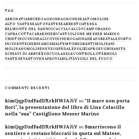
TAG
ABBONATI
ABRUZZO
AGNONE
AGNONESE
ALTOMOLISE
ALTO VASTESE
ALTOVASTESE
ARRESTO
ATESSA
BELMONTE DEL SANNIO
CACCIA
CALCIO
CAMPOBASSO
CAPRACOTTA
CARABINIERI
CASTIGLIONE MESSER MARINO
CHIETINO
CINGHIALI
COVID19
DROGA
FINANZA
FORESTALE
FURTO
INCIDENTE
ISERNIA
M5S
MALTEMPO
MIGRANTI
MOLISANI
MOLISANO
MOLISE
NEVE
OSPEDALE
POLIZIA
PROFUGHI
SANITÀ
SCHIAVI DI ABRUZZO
SCUOLA
SELECONTROLLO
TERMOLI
VASTESE
VASTO
VENAFRO
VIABILITÀ
VIGILI DEL FUOCO
COMMENTI RECENTI
kimQqpDzdFadDXrkHWJAJiY
su
“Il mare non porta
fiori”, la presentazione del libro di Lina Colacillo
nella “sua” Castiglione Messer Marino
kimQqpDzdFadDXrkHWJAJiY
su
Smarriscono il
sentiero e restano bloccati in quota sul Matese,