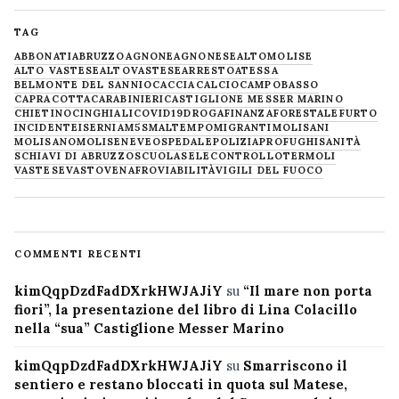
TAG
ABBONATI
ABRUZZO
AGNONE
AGNONESE
ALTOMOLISE
ALTO VASTESE
ALTOVASTESE
ARRESTO
ATESSA
BELMONTE DEL SANNIO
CACCIA
CALCIO
CAMPOBASSO
CAPRACOTTA
CARABINIERI
CASTIGLIONE MESSER MARINO
CHIETINO
CINGHIALI
COVID19
DROGA
FINANZA
FORESTALE
FURTO
INCIDENTE
ISERNIA
M5S
MALTEMPO
MIGRANTI
MOLISANI
MOLISANO
MOLISE
NEVE
OSPEDALE
POLIZIA
PROFUGHI
SANITÀ
SCHIAVI DI ABRUZZO
SCUOLA
SELECONTROLLO
TERMOLI
VASTESE
VASTO
VENAFRO
VIABILITÀ
VIGILI DEL FUOCO
COMMENTI RECENTI
kimQqpDzdFadDXrkHWJAJiY
su
“Il mare non porta
fiori”, la presentazione del libro di Lina Colacillo
nella “sua” Castiglione Messer Marino
kimQqpDzdFadDXrkHWJAJiY
su
Smarriscono il
sentiero e restano bloccati in quota sul Matese,