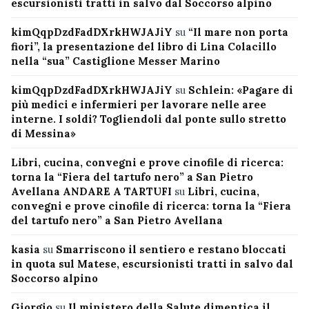
escursionisti tratti in salvo dal Soccorso alpino
kimQqpDzdFadDXrkHWJAJiY
su
“Il mare non porta
fiori”, la presentazione del libro di Lina Colacillo
nella “sua” Castiglione Messer Marino
kimQqpDzdFadDXrkHWJAJiY
su
Schlein: «Pagare di
più medici e infermieri per lavorare nelle aree
interne. I soldi? Togliendoli dal ponte sullo stretto
di Messina»
Libri, cucina, convegni e prove cinofile di ricerca:
torna la “Fiera del tartufo nero” a San Pietro
Avellana ANDARE A TARTUFI
su
Libri, cucina,
convegni e prove cinofile di ricerca: torna la “Fiera
del tartufo nero” a San Pietro Avellana
kasia
su
Smarriscono il sentiero e restano bloccati
in quota sul Matese, escursionisti tratti in salvo dal
Soccorso alpino
Giorgio
su
Il ministero della Salute dimentica il