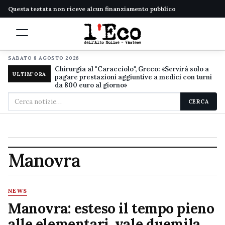
Questa testata non riceve alcun finanziamento pubblico
SABATO 8 AGOSTO 2026
Chirurgia al "Caracciolo", Greco: «Servirà solo a
ULTIM'ORA
pagare prestazioni aggiuntive a medici con turni
da 800 euro al giorno»
Cerca
CERCA
nel
sito
Manovra
NEWS
Manovra: esteso il tempo pieno
alle elementari, vale duemila