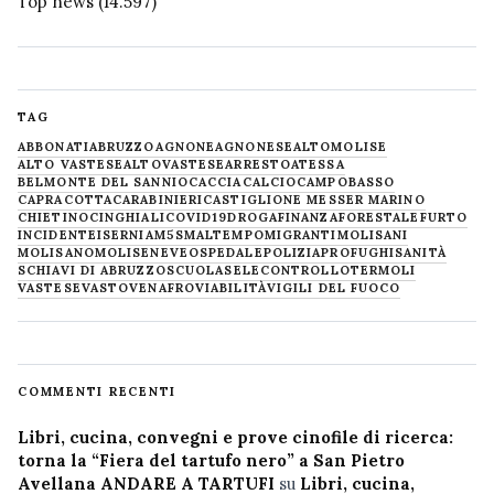
Top news
(14.597)
TAG
ABBONATI
ABRUZZO
AGNONE
AGNONESE
ALTOMOLISE
ALTO VASTESE
ALTOVASTESE
ARRESTO
ATESSA
BELMONTE DEL SANNIO
CACCIA
CALCIO
CAMPOBASSO
CAPRACOTTA
CARABINIERI
CASTIGLIONE MESSER MARINO
CHIETINO
CINGHIALI
COVID19
DROGA
FINANZA
FORESTALE
FURTO
INCIDENTE
ISERNIA
M5S
MALTEMPO
MIGRANTI
MOLISANI
MOLISANO
MOLISE
NEVE
OSPEDALE
POLIZIA
PROFUGHI
SANITÀ
SCHIAVI DI ABRUZZO
SCUOLA
SELECONTROLLO
TERMOLI
VASTESE
VASTO
VENAFRO
VIABILITÀ
VIGILI DEL FUOCO
COMMENTI RECENTI
Libri, cucina, convegni e prove cinofile di ricerca:
torna la “Fiera del tartufo nero” a San Pietro
Avellana ANDARE A TARTUFI
su
Libri, cucina,