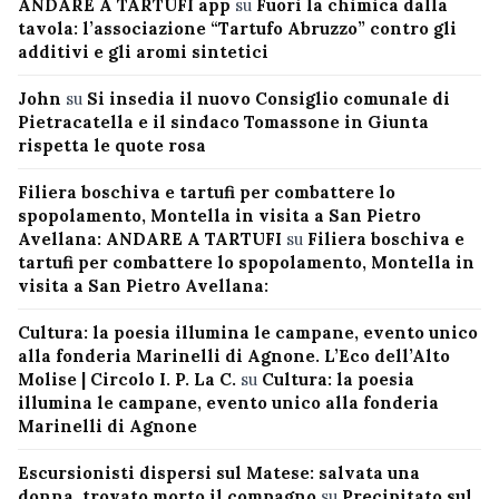
ANDARE A TARTUFI app
su
Fuori la chimica dalla
tavola: l’associazione “Tartufo Abruzzo” contro gli
additivi e gli aromi sintetici
John
su
Si insedia il nuovo Consiglio comunale di
Pietracatella e il sindaco Tomassone in Giunta
rispetta le quote rosa
Filiera boschiva e tartufi per combattere lo
spopolamento, Montella in visita a San Pietro
Avellana: ANDARE A TARTUFI
su
Filiera boschiva e
tartufi per combattere lo spopolamento, Montella in
visita a San Pietro Avellana:
Cultura: la poesia illumina le campane, evento unico
alla fonderia Marinelli di Agnone. L’Eco dell’Alto
Molise | Circolo I. P. La C.
su
Cultura: la poesia
illumina le campane, evento unico alla fonderia
Marinelli di Agnone
Escursionisti dispersi sul Matese: salvata una
donna, trovato morto il compagno
su
Precipitato sul