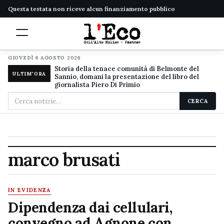
Questa testata non riceve alcun finanziamento pubblico
GIOVEDÌ 6 AGOSTO 2026
Storia della tenace comunità di Belmonte del
ULTIM'ORA
Sannio, domani la presentazione del libro del
giornalista Piero Di Primio
Cerca
CERCA
nel
sito
marco brusati
IN EVIDENZA
Dipendenza dai cellulari,
convegno ad Agnone con