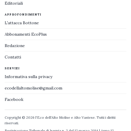
Editoriali
APPROFONDIMENTI
L'attacca Bottone
Abbonamenti EcoPlus
Redazione
Contatti
SERVIZI
Informativa sulla privacy
ecodellaltomolise@gmail.com
Facebook
Copyright © 2026 l'Eco dell'Alto Molise e Alto Vastese. Tutti i diritti
riservati.
Registrazione Tribunale di Isernia n. 2 del 12 marzo 2014 | Anno 12