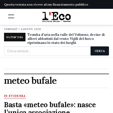
Questa testata non riceve alcun finanziamento pubblico
VENERDÌ 7 AGOSTO 2026
Tromba d'aria nella valle del Volturno, decine di
ULTIM'ORA
alberi abbattuti dal vento: Vigili del fuoco
ripristinano lo stato dei luoghi
Cerca
CERCA
nel
sito
meteo bufale
IN EVIDENZA
Basta «meteo bufale»: nasce
l’unica associazione