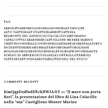
TAG
ABBONATI
ABRUZZO
AGNONE
AGNONESE
ALTOMOLISE
ALTO VASTESE
ALTOVASTESE
ARRESTO
ATESSA
BELMONTE DEL SANNIO
CACCIA
CALCIO
CAMPOBASSO
CAPRACOTTA
CARABINIERI
CASTIGLIONE MESSER MARINO
CHIETINO
CINGHIALI
COVID19
DROGA
FINANZA
FORESTALE
FURTO
INCIDENTE
ISERNIA
M5S
MALTEMPO
MIGRANTI
MOLISANI
MOLISANO
MOLISE
NEVE
OSPEDALE
POLIZIA
PROFUGHI
SANITÀ
SCHIAVI DI ABRUZZO
SCUOLA
SELECONTROLLO
TERMOLI
VASTESE
VASTO
VENAFRO
VIABILITÀ
VIGILI DEL FUOCO
COMMENTI RECENTI
kimQqpDzdFadDXrkHWJAJiY
su
“Il mare non porta
fiori”, la presentazione del libro di Lina Colacillo
nella “sua” Castiglione Messer Marino