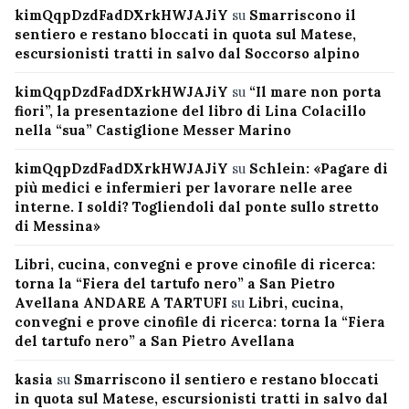
kimQqpDzdFadDXrkHWJAJiY
su
Smarriscono il
sentiero e restano bloccati in quota sul Matese,
escursionisti tratti in salvo dal Soccorso alpino
kimQqpDzdFadDXrkHWJAJiY
su
“Il mare non porta
fiori”, la presentazione del libro di Lina Colacillo
nella “sua” Castiglione Messer Marino
kimQqpDzdFadDXrkHWJAJiY
su
Schlein: «Pagare di
più medici e infermieri per lavorare nelle aree
interne. I soldi? Togliendoli dal ponte sullo stretto
di Messina»
Libri, cucina, convegni e prove cinofile di ricerca:
torna la “Fiera del tartufo nero” a San Pietro
Avellana ANDARE A TARTUFI
su
Libri, cucina,
convegni e prove cinofile di ricerca: torna la “Fiera
del tartufo nero” a San Pietro Avellana
kasia
su
Smarriscono il sentiero e restano bloccati
in quota sul Matese, escursionisti tratti in salvo dal