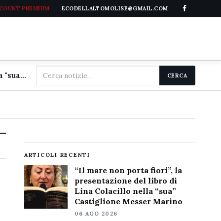
CCOUNT PREMIUM
ECODELLALTOMOLISE@GMAIL.COM
Cerca
"Il mare non porta fiori", la presentazione del libro di Lina Colacillo nella "sua" Castiglione Messer Marino
CERCA
nel
sito
ARTICOLI RECENTI
“Il mare non porta fiori”, la
presentazione del libro di
Lina Colacillo nella “sua”
Castiglione Messer Marino
06 AGO 2026