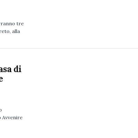
erranno tre
eto, alla
asa di
e
o
o Avvenire