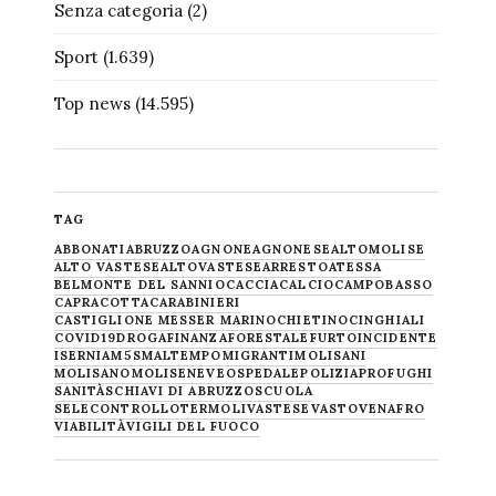
Senza categoria
(2)
Sport
(1.639)
Top news
(14.595)
TAG
ABBONATI
ABRUZZO
AGNONE
AGNONESE
ALTOMOLISE
ALTO VASTESE
ALTOVASTESE
ARRESTO
ATESSA
BELMONTE DEL SANNIO
CACCIA
CALCIO
CAMPOBASSO
CAPRACOTTA
CARABINIERI
CASTIGLIONE MESSER MARINO
CHIETINO
CINGHIALI
COVID19
DROGA
FINANZA
FORESTALE
FURTO
INCIDENTE
ISERNIA
M5S
MALTEMPO
MIGRANTI
MOLISANI
MOLISANO
MOLISE
NEVE
OSPEDALE
POLIZIA
PROFUGHI
SANITÀ
SCHIAVI DI ABRUZZO
SCUOLA
SELECONTROLLO
TERMOLI
VASTESE
VASTO
VENAFRO
VIABILITÀ
VIGILI DEL FUOCO