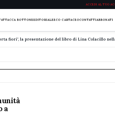
ACCEDI AL TUO A
L'ATTACCA BOTTONE
EDITORIALE
ECO CARTACEO
CONTATTI
ABBONATI
omunità
o a