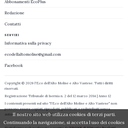
Abbonamenti EcoPlus
Redazione
Contatti
SERVIZI
Informativa sulla privacy
ecodellaltomolise@gmail.com
Facebook
Copyright © 2026 l'Eco dell'Alto Molise e Alto Vastese. Tutti i diritti
riservati.
Registrazione Tribunale di Isernia n. 2 del 12 marzo 2014 | Anno 12
I contenuti presenti sul sito "l'Eco dell'Alto Molise e Alto Vastese" non
possono essere copiati, riprodotti, pubblicati o redistribuiti senza
Il nostro sito web utilizza cookies di terzi parti.
autorizzazione espressa degli autori.
Continuando la navigazione, si accetta l uso dei cookies
Piattaforma web realizzata e gestita da
VPONE di Vittorio Paoletti