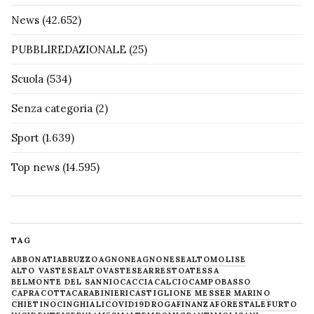
News
(42.652)
PUBBLIREDAZIONALE
(25)
Scuola
(534)
Senza categoria
(2)
Sport
(1.639)
Top news
(14.595)
TAG
ABBONATI
ABRUZZO
AGNONE
AGNONESE
ALTOMOLISE
ALTO VASTESE
ALTOVASTESE
ARRESTO
ATESSA
BELMONTE DEL SANNIO
CACCIA
CALCIO
CAMPOBASSO
CAPRACOTTA
CARABINIERI
CASTIGLIONE MESSER MARINO
CHIETINO
CINGHIALI
COVID19
DROGA
FINANZA
FORESTALE
FURTO