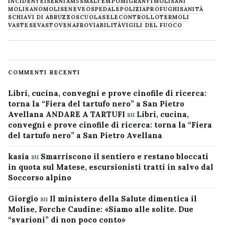
INCIDENTE
ISERNIA
M5S
MALTEMPO
MIGRANTI
MOLISANI
MOLISANO
MOLISE
NEVE
OSPEDALE
POLIZIA
PROFUGHI
SANITÀ
SCHIAVI DI ABRUZZO
SCUOLA
SELECONTROLLO
TERMOLI
VASTESE
VASTO
VENAFRO
VIABILITÀ
VIGILI DEL FUOCO
COMMENTI RECENTI
Libri, cucina, convegni e prove cinofile di ricerca:
torna la “Fiera del tartufo nero” a San Pietro
Avellana ANDARE A TARTUFI
su
Libri, cucina,
convegni e prove cinofile di ricerca: torna la “Fiera
del tartufo nero” a San Pietro Avellana
kasia
su
Smarriscono il sentiero e restano bloccati
in quota sul Matese, escursionisti tratti in salvo dal
Soccorso alpino
Giorgio
su
Il ministero della Salute dimentica il
Molise, Forche Caudine: «Siamo alle solite. Due
“svarioni” di non poco conto»