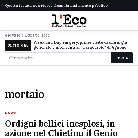
Questa testata non riceve alcun finanziamento pubblico
GIOVEDÌ 6 AGOSTO 2026
Week and Day Surgery: prime visite di chirurgia
ULTIM'ORA
generale e interventi al "Caracciolo" di Agnone
Cerca
CERCA
nel
sito
mortaio
NEWS
Ordigni bellici inesplosi, in
azione nel Chietino il Genio