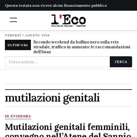
Questa testata non riceve alcun finanziamento pubblico
VENERDÌ 7 AGOSTO 2026
Secondo weekend da bollino nero sulla rete
ULTIM'ORA
stradale, traffico in aumento: le raccomandazioni
dell'Anas
Cerca
CERCA
nel
sito
mutilazioni genitali
IN EVIDENZA
Mutilazioni genitali femminili,
convegno nell’Atene del Sannio