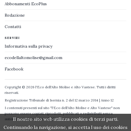
Abbonamenti EcoPlus
Redazione
Contatti
SERVIZI
Informativa sulla privacy
ecodellaltomolise@gmail.com
Facebook
Copyright © 2026 l'Eco dell'Alto Molise e Alto Vastese. Tutti i diritti
riservati.
Registrazione Tribunale di Isernia n. 2 del 12 marzo 2014 | Anno 12
I contenuti presenti sul sito "l'Eco dell'Alto Molise e Alto Vastese" non
possono essere copiati, riprodotti, pubblicati o redistribuiti senza
Il nostro sito web utilizza cookies di terzi parti.
autorizzazione espressa degli autori.
Continuando la navigazione, si accetta l uso dei cookies