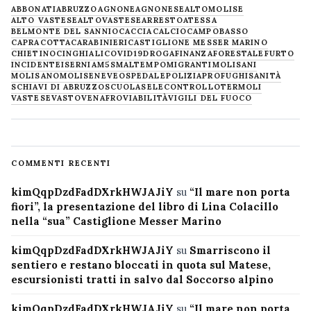
ABBONATI
ABRUZZO
AGNONE
AGNONESE
ALTOMOLISE
ALTO VASTESE
ALTOVASTESE
ARRESTO
ATESSA
BELMONTE DEL SANNIO
CACCIA
CALCIO
CAMPOBASSO
CAPRACOTTA
CARABINIERI
CASTIGLIONE MESSER MARINO
CHIETINO
CINGHIALI
COVID19
DROGA
FINANZA
FORESTALE
FURTO
INCIDENTE
ISERNIA
M5S
MALTEMPO
MIGRANTI
MOLISANI
MOLISANO
MOLISE
NEVE
OSPEDALE
POLIZIA
PROFUGHI
SANITÀ
SCHIAVI DI ABRUZZO
SCUOLA
SELECONTROLLO
TERMOLI
VASTESE
VASTO
VENAFRO
VIABILITÀ
VIGILI DEL FUOCO
COMMENTI RECENTI
kimQqpDzdFadDXrkHWJAJiY
su
“Il mare non porta
fiori”, la presentazione del libro di Lina Colacillo
nella “sua” Castiglione Messer Marino
kimQqpDzdFadDXrkHWJAJiY
su
Smarriscono il
sentiero e restano bloccati in quota sul Matese,
escursionisti tratti in salvo dal Soccorso alpino
kimQqpDzdFadDXrkHWJAJiY
su
“Il mare non porta