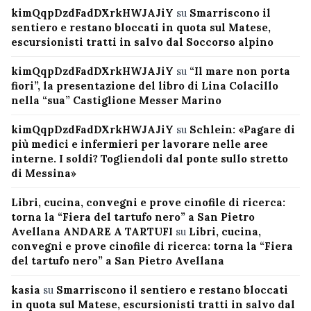
kimQqpDzdFadDXrkHWJAJiY
su
Smarriscono il
sentiero e restano bloccati in quota sul Matese,
escursionisti tratti in salvo dal Soccorso alpino
kimQqpDzdFadDXrkHWJAJiY
su
“Il mare non porta
fiori”, la presentazione del libro di Lina Colacillo
nella “sua” Castiglione Messer Marino
kimQqpDzdFadDXrkHWJAJiY
su
Schlein: «Pagare di
più medici e infermieri per lavorare nelle aree
interne. I soldi? Togliendoli dal ponte sullo stretto
di Messina»
Libri, cucina, convegni e prove cinofile di ricerca:
torna la “Fiera del tartufo nero” a San Pietro
Avellana ANDARE A TARTUFI
su
Libri, cucina,
convegni e prove cinofile di ricerca: torna la “Fiera
del tartufo nero” a San Pietro Avellana
kasia
su
Smarriscono il sentiero e restano bloccati
in quota sul Matese, escursionisti tratti in salvo dal