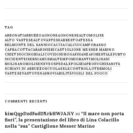
TAG
ABBONATI
ABRUZZO
AGNONE
AGNONESE
ALTOMOLISE
ALTO VASTESE
ALTOVASTESE
ARRESTO
ATESSA
BELMONTE DEL SANNIO
CACCIA
CALCIO
CAMPOBASSO
CAPRACOTTA
CARABINIERI
CASTIGLIONE MESSER MARINO
CHIETINO
CINGHIALI
COVID19
DROGA
FINANZA
FORESTALE
FURTO
INCIDENTE
ISERNIA
M5S
MALTEMPO
MIGRANTI
MOLISANI
MOLISANO
MOLISE
NEVE
OSPEDALE
POLIZIA
PROFUGHI
SANITÀ
SCHIAVI DI ABRUZZO
SCUOLA
SELECONTROLLO
TERMOLI
VASTESE
VASTO
VENAFRO
VIABILITÀ
VIGILI DEL FUOCO
COMMENTI RECENTI
kimQqpDzdFadDXrkHWJAJiY
su
“Il mare non porta
fiori”, la presentazione del libro di Lina Colacillo
nella “sua” Castiglione Messer Marino