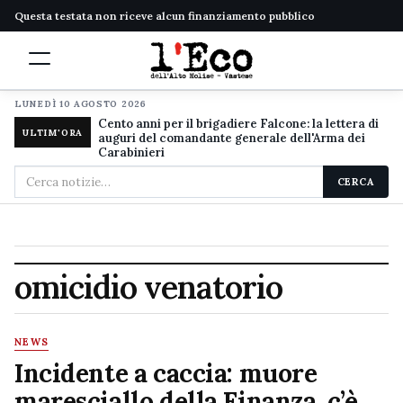
Questa testata non riceve alcun finanziamento pubblico
LUNEDÌ 10 AGOSTO 2026
Cento anni per il brigadiere Falcone: la lettera di
ULTIM'ORA
auguri del comandante generale dell'Arma dei
Carabinieri
Cerca
CERCA
nel
sito
omicidio venatorio
NEWS
Incidente a caccia: muore
maresciallo della Finanza, c’è