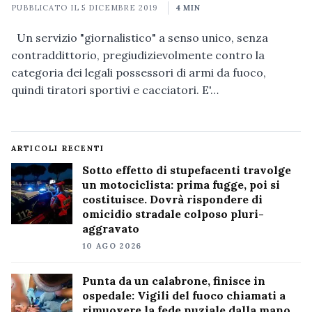
PUBBLICATO IL
5 DICEMBRE 2019
4 MIN
Un servizio "giornalistico" a senso unico, senza
contraddittorio, pregiudizievolmente contro la
categoria dei legali possessori di armi da fuoco,
quindi tiratori sportivi e cacciatori. E'…
ARTICOLI RECENTI
Sotto effetto di stupefacenti travolge
un motociclista: prima fugge, poi si
costituisce. Dovrà rispondere di
omicidio stradale colposo pluri-
aggravato
10 AGO 2026
Punta da un calabrone, finisce in
ospedale: Vigili del fuoco chiamati a
rimuovere la fede nuziale dalla mano