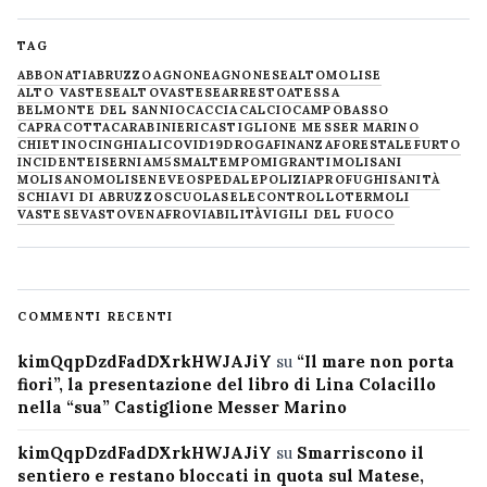
TAG
ABBONATI
ABRUZZO
AGNONE
AGNONESE
ALTOMOLISE
ALTO VASTESE
ALTOVASTESE
ARRESTO
ATESSA
BELMONTE DEL SANNIO
CACCIA
CALCIO
CAMPOBASSO
CAPRACOTTA
CARABINIERI
CASTIGLIONE MESSER MARINO
CHIETINO
CINGHIALI
COVID19
DROGA
FINANZA
FORESTALE
FURTO
INCIDENTE
ISERNIA
M5S
MALTEMPO
MIGRANTI
MOLISANI
MOLISANO
MOLISE
NEVE
OSPEDALE
POLIZIA
PROFUGHI
SANITÀ
SCHIAVI DI ABRUZZO
SCUOLA
SELECONTROLLO
TERMOLI
VASTESE
VASTO
VENAFRO
VIABILITÀ
VIGILI DEL FUOCO
COMMENTI RECENTI
kimQqpDzdFadDXrkHWJAJiY
su
“Il mare non porta
fiori”, la presentazione del libro di Lina Colacillo
nella “sua” Castiglione Messer Marino
kimQqpDzdFadDXrkHWJAJiY
su
Smarriscono il
sentiero e restano bloccati in quota sul Matese,