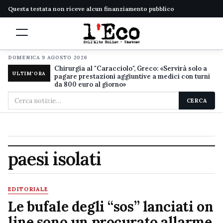
Questa testata non riceve alcun finanziamento pubblico
DOMENICA 9 AGOSTO 2026
Chirurgia al "Caracciolo", Greco: «Servirà solo a
ULTIM'ORA
pagare prestazioni aggiuntive a medici con turni
da 800 euro al giorno»
Cerca
CERCA
nel
sito
paesi isolati
EDITORIALE
Le bufale degli “sos” lanciati on
line sono un procurato allarme