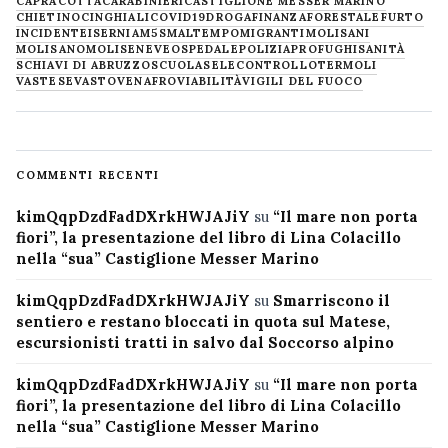
CAPRACOTTA
CARABINIERI
CASTIGLIONE MESSER MARINO
CHIETINO
CINGHIALI
COVID19
DROGA
FINANZA
FORESTALE
FURTO
INCIDENTE
ISERNIA
M5S
MALTEMPO
MIGRANTI
MOLISANI
MOLISANO
MOLISE
NEVE
OSPEDALE
POLIZIA
PROFUGHI
SANITÀ
SCHIAVI DI ABRUZZO
SCUOLA
SELECONTROLLO
TERMOLI
VASTESE
VASTO
VENAFRO
VIABILITÀ
VIGILI DEL FUOCO
COMMENTI RECENTI
kimQqpDzdFadDXrkHWJAJiY
su
“Il mare non porta
fiori”, la presentazione del libro di Lina Colacillo
nella “sua” Castiglione Messer Marino
kimQqpDzdFadDXrkHWJAJiY
su
Smarriscono il
sentiero e restano bloccati in quota sul Matese,
escursionisti tratti in salvo dal Soccorso alpino
kimQqpDzdFadDXrkHWJAJiY
su
“Il mare non porta
fiori”, la presentazione del libro di Lina Colacillo
nella “sua” Castiglione Messer Marino