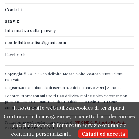
Contatti
SERVIZI
Informativa sulla privacy
ecodellaltomolise@gmail.com
Facebook
Copyright © 2026 l'Eco dell'Alto Molise e Alto Vastese. Tutti i diritti
riservati.
Registrazione Tribunale di Isernia n. 2 del 12 marzo 2014 | Anno 12
I contenuti presenti sul sito "l'Eco dell'Alto Molise e Alto Vastese" non
possono essere copiati, riprodotti, pubblicati o redistribuiti senza
Il nostro sito web utilizza cookies di terzi parti.
autorizzazione espressa degli autori.
Continuando la navigazione, si accetta l uso dei cookies
Piattaforma web realizzata e gestita da
VPONE di Vittorio Paoletti
che ci consente di fornire un servizio ottimale e
PRIVACY
CONTATTI
REDAZIONE
contenuti personalizzati.
Chiudi ed accetta