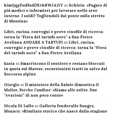
kimQqpDzdFadDXrkHWJAJiY
su
Schlein: «Pagare di
più medici e infermieri per lavorare nelle aree
interne. I soldi? Togliendoli dal ponte sullo stretto
di Messina»
Libri, cucina, convegni e prove cinofile di ricerca:
torna la “Fiera del tartufo nero” a San Pietro
Avellana ANDARE A TARTUFI
su
Libri, cucina,
convegni e prove cinofile di ricerca: torna la “Fiera
del tartufo nero” a San Pietro Avellana
kasia
su
Smarriscono il sentiero e restano bloccati
in quota sul Matese, escursionisti tratti in salvo dal
Soccorso alpino
Giorgio
su
Il ministero della Salute dimentica il
Molise, Forche Caudine: «Siamo alle solite. Due
“svarioni” di non poco conto»
Nicola Di Lullo
su
Galleria fondovalle Sangro,
Monaco: «Risultato storico che nasce dalla stagione