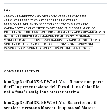
TAG
ABBONATI
ABRUZZO
AGNONE
AGNONESE
ALTOMOLISE
ALTO VASTESE
ALTOVASTESE
ARRESTO
ATESSA
BELMONTE DEL SANNIO
CACCIA
CALCIO
CAMPOBASSO
CAPRACOTTA
CARABINIERI
CASTIGLIONE MESSER MARINO
CHIETINO
CINGHIALI
COVID19
DROGA
FINANZA
FORESTALE
FURTO
INCIDENTE
ISERNIA
M5S
MALTEMPO
MIGRANTI
MOLISANI
MOLISANO
MOLISE
NEVE
OSPEDALE
POLIZIA
PROFUGHI
SANITÀ
SCHIAVI DI ABRUZZO
SCUOLA
SELECONTROLLO
TERMOLI
VASTESE
VASTO
VENAFRO
VIABILITÀ
VIGILI DEL FUOCO
COMMENTI RECENTI
kimQqpDzdFadDXrkHWJAJiY
su
“Il mare non porta
fiori”, la presentazione del libro di Lina Colacillo
nella “sua” Castiglione Messer Marino
kimQqpDzdFadDXrkHWJAJiY
su
Smarriscono il
sentiero e restano bloccati in quota sul Matese,