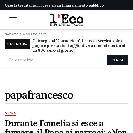
Questa testata non riceve alcun finanziamento pubblico
SABATO 8 AGOSTO 2026
Chirurgia al "Caracciolo", Greco: «Servirà solo a
ULTIM'ORA
pagare prestazioni aggiuntive a medici con turni
da 800 euro al giorno»
Cerca
CERCA
nel
sito
papafrancesco
NEWS
Durante l’omelia si esce a
fumare, il Papa ai parroci: «Non