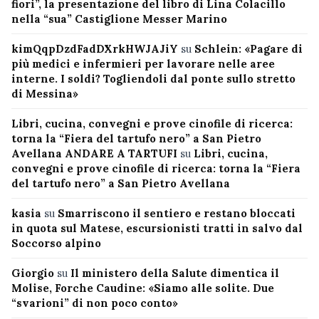
fiori”, la presentazione del libro di Lina Colacillo
nella “sua” Castiglione Messer Marino
kimQqpDzdFadDXrkHWJAJiY
su
Schlein: «Pagare di
più medici e infermieri per lavorare nelle aree
interne. I soldi? Togliendoli dal ponte sullo stretto
di Messina»
Libri, cucina, convegni e prove cinofile di ricerca:
torna la “Fiera del tartufo nero” a San Pietro
Avellana ANDARE A TARTUFI
su
Libri, cucina,
convegni e prove cinofile di ricerca: torna la “Fiera
del tartufo nero” a San Pietro Avellana
kasia
su
Smarriscono il sentiero e restano bloccati
in quota sul Matese, escursionisti tratti in salvo dal
Soccorso alpino
Giorgio
su
Il ministero della Salute dimentica il
Molise, Forche Caudine: «Siamo alle solite. Due
“svarioni” di non poco conto»