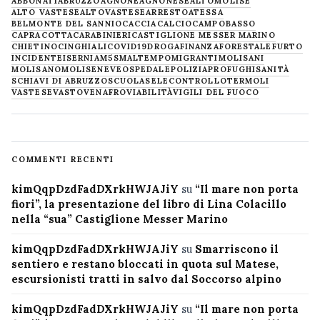
ABBONATI
ABRUZZO
AGNONE
AGNONESE
ALTOMOLISE
ALTO VASTESE
ALTOVASTESE
ARRESTO
ATESSA
BELMONTE DEL SANNIO
CACCIA
CALCIO
CAMPOBASSO
CAPRACOTTA
CARABINIERI
CASTIGLIONE MESSER MARINO
CHIETINO
CINGHIALI
COVID19
DROGA
FINANZA
FORESTALE
FURTO
INCIDENTE
ISERNIA
M5S
MALTEMPO
MIGRANTI
MOLISANI
MOLISANO
MOLISE
NEVE
OSPEDALE
POLIZIA
PROFUGHI
SANITÀ
SCHIAVI DI ABRUZZO
SCUOLA
SELECONTROLLO
TERMOLI
VASTESE
VASTO
VENAFRO
VIABILITÀ
VIGILI DEL FUOCO
COMMENTI RECENTI
kimQqpDzdFadDXrkHWJAJiY
su
“Il mare non porta
fiori”, la presentazione del libro di Lina Colacillo
nella “sua” Castiglione Messer Marino
kimQqpDzdFadDXrkHWJAJiY
su
Smarriscono il
sentiero e restano bloccati in quota sul Matese,
escursionisti tratti in salvo dal Soccorso alpino
kimQqpDzdFadDXrkHWJAJiY
su
“Il mare non porta