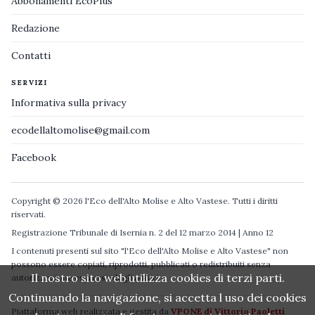
Abbonamenti EcoPlus
Redazione
Contatti
SERVIZI
Informativa sulla privacy
ecodellaltomolise@gmail.com
Facebook
Copyright © 2026 l'Eco dell'Alto Molise e Alto Vastese. Tutti i diritti
riservati.
Registrazione Tribunale di Isernia n. 2 del 12 marzo 2014 | Anno 12
I contenuti presenti sul sito "l'Eco dell'Alto Molise e Alto Vastese" non
possono essere copiati, riprodotti, pubblicati o redistribuiti senza
Il nostro sito web utilizza cookies di terzi parti.
autorizzazione espressa degli autori.
Continuando la navigazione, si accetta l uso dei cookies
Piattaforma web realizzata e gestita da
VPONE di Vittorio Paoletti