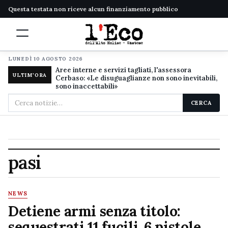
Questa testata non riceve alcun finanziamento pubblico
LUNEDÌ 10 AGOSTO 2026
Aree interne e servizi tagliati, l'assessora
ULTIM'ORA
Cerbaso: «Le disuguaglianze non sono inevitabili,
sono inaccettabili»
Cerca
CERCA
nel
sito
pasi
NEWS
Detiene armi senza titolo:
sequestrati 11 fucili, 6 pistole,