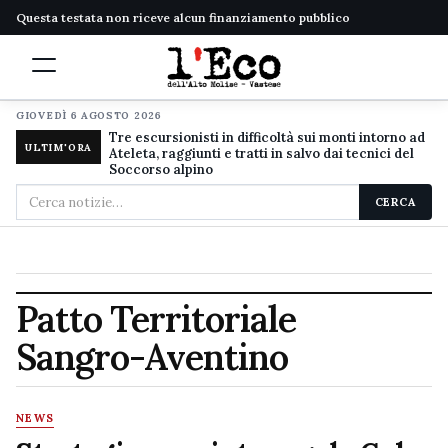
Questa testata non riceve alcun finanziamento pubblico
GIOVEDÌ 6 AGOSTO 2026
Tre escursionisti in difficoltà sui monti intorno ad
ULTIM'ORA
Ateleta, raggiunti e tratti in salvo dai tecnici del
Soccorso alpino
Cerca
CERCA
nel
sito
Patto Territoriale
Sangro-Aventino
NEWS