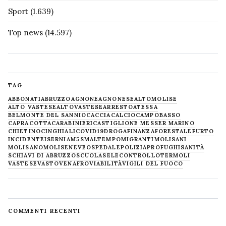
Sport
(1.639)
Top news
(14.597)
TAG
ABBONATI
ABRUZZO
AGNONE
AGNONESE
ALTOMOLISE
ALTO VASTESE
ALTOVASTESE
ARRESTO
ATESSA
BELMONTE DEL SANNIO
CACCIA
CALCIO
CAMPOBASSO
CAPRACOTTA
CARABINIERI
CASTIGLIONE MESSER MARINO
CHIETINO
CINGHIALI
COVID19
DROGA
FINANZA
FORESTALE
FURTO
INCIDENTE
ISERNIA
M5S
MALTEMPO
MIGRANTI
MOLISANI
MOLISANO
MOLISE
NEVE
OSPEDALE
POLIZIA
PROFUGHI
SANITÀ
SCHIAVI DI ABRUZZO
SCUOLA
SELECONTROLLO
TERMOLI
VASTESE
VASTO
VENAFRO
VIABILITÀ
VIGILI DEL FUOCO
COMMENTI RECENTI