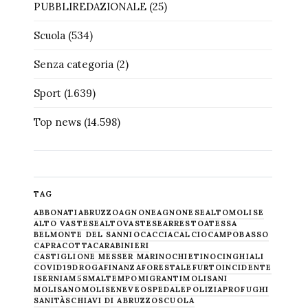
PUBBLIREDAZIONALE
(25)
Scuola
(534)
Senza categoria
(2)
Sport
(1.639)
Top news
(14.598)
TAG
ABBONATI
ABRUZZO
AGNONE
AGNONESE
ALTOMOLISE
ALTO VASTESE
ALTOVASTESE
ARRESTO
ATESSA
BELMONTE DEL SANNIO
CACCIA
CALCIO
CAMPOBASSO
CAPRACOTTA
CARABINIERI
CASTIGLIONE MESSER MARINO
CHIETINO
CINGHIALI
COVID19
DROGA
FINANZA
FORESTALE
FURTO
INCIDENTE
ISERNIA
M5S
MALTEMPO
MIGRANTI
MOLISANI
MOLISANO
MOLISE
NEVE
OSPEDALE
POLIZIA
PROFUGHI
SANITÀ
SCHIAVI DI ABRUZZO
SCUOLA