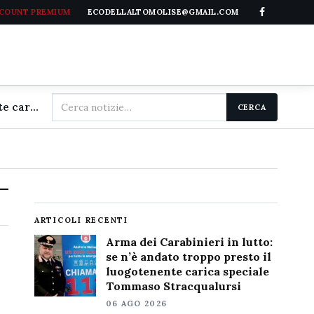
CCOUNT PREMIUM
ECODELLALTOMOLISE@GMAIL.COM
Cerca
Arma dei Carabinieri in lutto: se n'è andato troppo presto il luogotenente carica speciale Tommaso Stracqualursi
CERCA
nel
sito
ARTICOLI RECENTI
Arma dei Carabinieri in lutto:
se n’è andato troppo presto il
luogotenente carica speciale
Tommaso Stracqualursi
06 AGO 2026