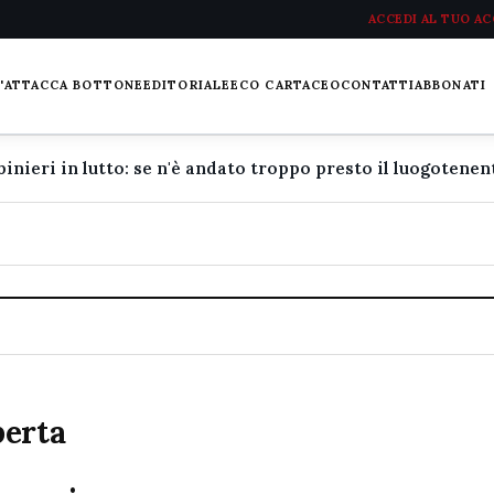
ACCEDI AL TUO A
L'ATTACCA BOTTONE
EDITORIALE
ECO CARTACEO
CONTATTI
ABBONATI
perta