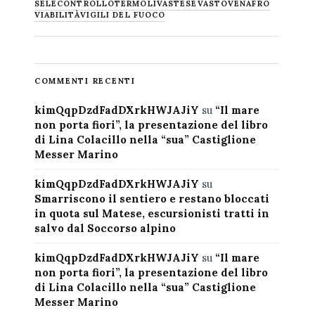
SELECONTROLLO
TERMOLI
VASTESE
VASTO
VENAFRO
VIABILITÀ
VIGILI DEL FUOCO
COMMENTI RECENTI
kimQqpDzdFadDXrkHWJAJiY
su
“Il mare
non porta fiori”, la presentazione del libro
di Lina Colacillo nella “sua” Castiglione
Messer Marino
kimQqpDzdFadDXrkHWJAJiY
su
Smarriscono il sentiero e restano bloccati
in quota sul Matese, escursionisti tratti in
salvo dal Soccorso alpino
kimQqpDzdFadDXrkHWJAJiY
su
“Il mare
non porta fiori”, la presentazione del libro
di Lina Colacillo nella “sua” Castiglione
Messer Marino