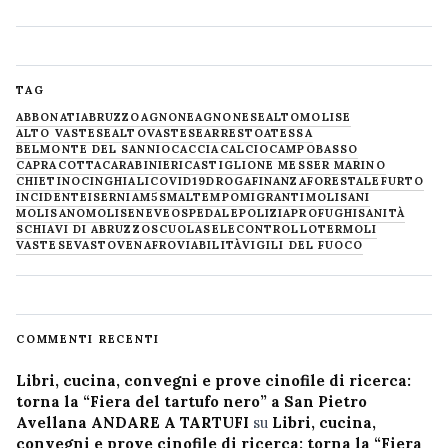
TAG
ABBONATI
ABRUZZO
AGNONE
AGNONESE
ALTOMOLISE
ALTO VASTESE
ALTOVASTESE
ARRESTO
ATESSA
BELMONTE DEL SANNIO
CACCIA
CALCIO
CAMPOBASSO
CAPRACOTTA
CARABINIERI
CASTIGLIONE MESSER MARINO
CHIETINO
CINGHIALI
COVID19
DROGA
FINANZA
FORESTALE
FURTO
INCIDENTE
ISERNIA
M5S
MALTEMPO
MIGRANTI
MOLISANI
MOLISANO
MOLISE
NEVE
OSPEDALE
POLIZIA
PROFUGHI
SANITÀ
SCHIAVI DI ABRUZZO
SCUOLA
SELECONTROLLO
TERMOLI
VASTESE
VASTO
VENAFRO
VIABILITÀ
VIGILI DEL FUOCO
COMMENTI RECENTI
Libri, cucina, convegni e prove cinofile di ricerca:
torna la “Fiera del tartufo nero” a San Pietro
Avellana ANDARE A TARTUFI
su
Libri, cucina,
convegni e prove cinofile di ricerca: torna la “Fiera