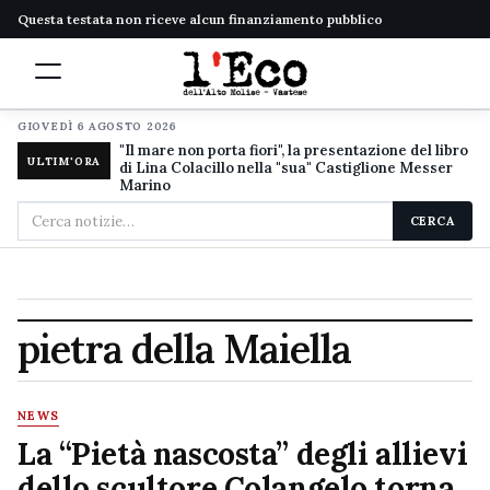
Questa testata non riceve alcun finanziamento pubblico
GIOVEDÌ 6 AGOSTO 2026
"Il mare non porta fiori", la presentazione del libro
ULTIM'ORA
di Lina Colacillo nella "sua" Castiglione Messer
Marino
Cerca
CERCA
nel
sito
pietra della Maiella
NEWS
La “Pietà nascosta” degli allievi
dello scultore Colangelo torna