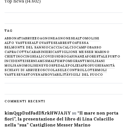
Top news
(14.602)
TAG
ABBONATI
ABRUZZO
AGNONE
AGNONESE
ALTOMOLISE
ALTO VASTESE
ALTOVASTESE
ARRESTO
ATESSA
BELMONTE DEL SANNIO
CACCIA
CALCIO
CAMPOBASSO
CAPRACOTTA
CARABINIERI
CASTIGLIONE MESSER MARINO
CHIETINO
CINGHIALI
COVID19
DROGA
FINANZA
FORESTALE
FURTO
INCIDENTE
ISERNIA
M5S
MALTEMPO
MIGRANTI
MOLISANI
MOLISANO
MOLISE
NEVE
OSPEDALE
POLIZIA
PROFUGHI
SANITÀ
SCHIAVI DI ABRUZZO
SCUOLA
SELECONTROLLO
TERMOLI
VASTESE
VASTO
VENAFRO
VIABILITÀ
VIGILI DEL FUOCO
COMMENTI RECENTI
kimQqpDzdFadDXrkHWJAJiY
su
“Il mare non porta
fiori”, la presentazione del libro di Lina Colacillo
nella “sua” Castiglione Messer Marino