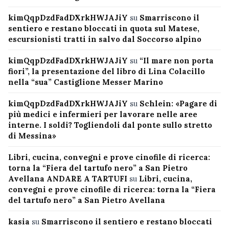
kimQqpDzdFadDXrkHWJAJiY
su
Smarriscono il
sentiero e restano bloccati in quota sul Matese,
escursionisti tratti in salvo dal Soccorso alpino
kimQqpDzdFadDXrkHWJAJiY
su
“Il mare non porta
fiori”, la presentazione del libro di Lina Colacillo
nella “sua” Castiglione Messer Marino
kimQqpDzdFadDXrkHWJAJiY
su
Schlein: «Pagare di
più medici e infermieri per lavorare nelle aree
interne. I soldi? Togliendoli dal ponte sullo stretto
di Messina»
Libri, cucina, convegni e prove cinofile di ricerca:
torna la “Fiera del tartufo nero” a San Pietro
Avellana ANDARE A TARTUFI
su
Libri, cucina,
convegni e prove cinofile di ricerca: torna la “Fiera
del tartufo nero” a San Pietro Avellana
kasia
su
Smarriscono il sentiero e restano bloccati