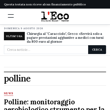
Questa testata non riceve alcun finanziamento pubblico
DOMENICA 9 AGOSTO 2026
Chirurgia al "Caracciolo", Greco: «Servirà solo a
ULTIM'ORA
pagare prestazioni aggiuntive a medici con turni
da 800 euro al giorno»
Cerca
CERCA
nel
sito
polline
NEWS
Polline: monitoraggio
aerobiologico strumento per la