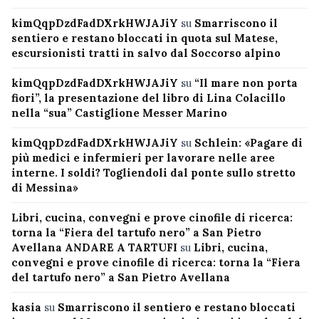
kimQqpDzdFadDXrkHWJAJiY
su
Smarriscono il
sentiero e restano bloccati in quota sul Matese,
escursionisti tratti in salvo dal Soccorso alpino
kimQqpDzdFadDXrkHWJAJiY
su
“Il mare non porta
fiori”, la presentazione del libro di Lina Colacillo
nella “sua” Castiglione Messer Marino
kimQqpDzdFadDXrkHWJAJiY
su
Schlein: «Pagare di
più medici e infermieri per lavorare nelle aree
interne. I soldi? Togliendoli dal ponte sullo stretto
di Messina»
Libri, cucina, convegni e prove cinofile di ricerca:
torna la “Fiera del tartufo nero” a San Pietro
Avellana ANDARE A TARTUFI
su
Libri, cucina,
convegni e prove cinofile di ricerca: torna la “Fiera
del tartufo nero” a San Pietro Avellana
kasia
su
Smarriscono il sentiero e restano bloccati