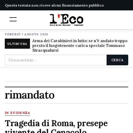
Questa testata non riceve alcun finanziamento pubblico
VENERDÌ 7 AGOSTO 2026
Arma dei Carabinieri in lutto: se n'è andato troppo
ULTIM'ORA
presto il luogotenente carica speciale Tommaso
Stracqualursi
Cerca
CERCA
nel
sito
rimandato
IN EVIDENZA
Tragedia di Roma, presepe
vivente del Cenacolo