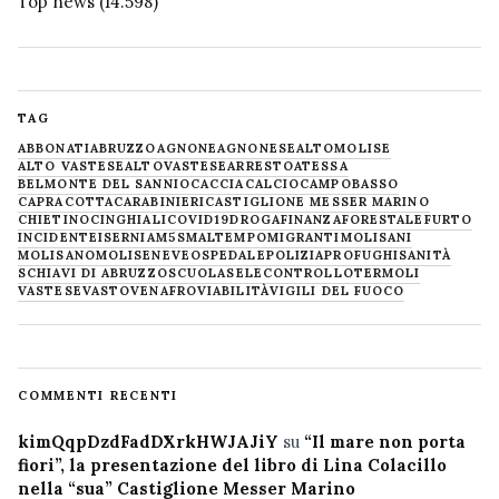
Top news
(14.598)
TAG
ABBONATI
ABRUZZO
AGNONE
AGNONESE
ALTOMOLISE
ALTO VASTESE
ALTOVASTESE
ARRESTO
ATESSA
BELMONTE DEL SANNIO
CACCIA
CALCIO
CAMPOBASSO
CAPRACOTTA
CARABINIERI
CASTIGLIONE MESSER MARINO
CHIETINO
CINGHIALI
COVID19
DROGA
FINANZA
FORESTALE
FURTO
INCIDENTE
ISERNIA
M5S
MALTEMPO
MIGRANTI
MOLISANI
MOLISANO
MOLISE
NEVE
OSPEDALE
POLIZIA
PROFUGHI
SANITÀ
SCHIAVI DI ABRUZZO
SCUOLA
SELECONTROLLO
TERMOLI
VASTESE
VASTO
VENAFRO
VIABILITÀ
VIGILI DEL FUOCO
COMMENTI RECENTI
kimQqpDzdFadDXrkHWJAJiY
su
“Il mare non porta
fiori”, la presentazione del libro di Lina Colacillo
nella “sua” Castiglione Messer Marino