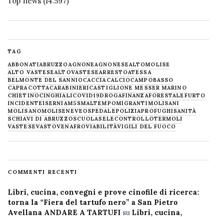
Top news
(14.597)
TAG
ABBONATI
ABRUZZO
AGNONE
AGNONESE
ALTOMOLISE
ALTO VASTESE
ALTOVASTESE
ARRESTO
ATESSA
BELMONTE DEL SANNIO
CACCIA
CALCIO
CAMPOBASSO
CAPRACOTTA
CARABINIERI
CASTIGLIONE MESSER MARINO
CHIETINO
CINGHIALI
COVID19
DROGA
FINANZA
FORESTALE
FURTO
INCIDENTE
ISERNIA
M5S
MALTEMPO
MIGRANTI
MOLISANI
MOLISANO
MOLISE
NEVE
OSPEDALE
POLIZIA
PROFUGHI
SANITÀ
SCHIAVI DI ABRUZZO
SCUOLA
SELECONTROLLO
TERMOLI
VASTESE
VASTO
VENAFRO
VIABILITÀ
VIGILI DEL FUOCO
COMMENTI RECENTI
Libri, cucina, convegni e prove cinofile di ricerca:
torna la “Fiera del tartufo nero” a San Pietro
Avellana ANDARE A TARTUFI
su
Libri, cucina,