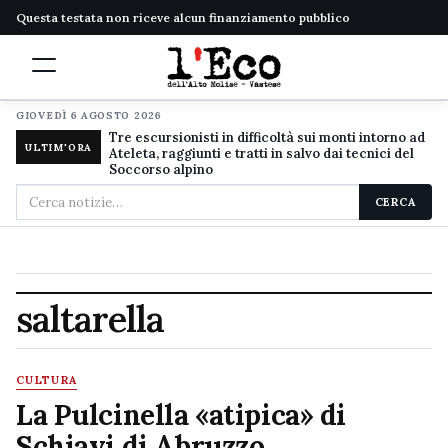
Questa testata non riceve alcun finanziamento pubblico
GIOVEDÌ 6 AGOSTO 2026
Tre escursionisti in difficoltà sui monti intorno ad
ULTIM'ORA
Ateleta, raggiunti e tratti in salvo dai tecnici del
Soccorso alpino
Cerca
CERCA
nel
sito
saltarella
CULTURA
La Pulcinella «atipica» di
Schiavi di Abruzzo