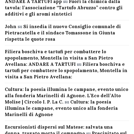
ANDARE A TARTUFI app
su
Fuori la chimica dalla
tavola: l’associazione “Tartufo Abruzzo” contro gli
additivi e gli aromi sintetici
John
su
Si insedia il nuovo Consiglio comunale di
Pietracatella e il sindaco Tomassone in Giunta
rispetta le quote rosa
Filiera boschiva e tartufi per combattere lo
spopolamento, Montella in visita a San Pietro
Avellana: ANDARE A TARTUFI
su
Filiera boschiva e
tartufi per combattere lo spopolamento, Montella in
visita a San Pietro Avellana:
Cultura: la poesia illumina le campane, evento unico
alla fonderia Marinelli di Agnone. L’Eco dell’Alto
Molise | Circolo I. P. La C.
su
Cultura: la poesia
illumina le campane, evento unico alla fonderia
Marinelli di Agnone
Escursionisti dispersi sul Matese: salvata una
donna, trovato morto il compagno
su
Precipitato sul