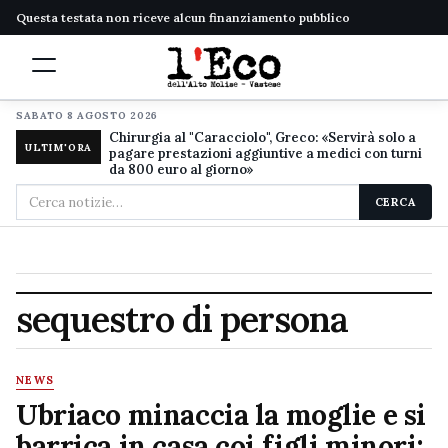
Questa testata non riceve alcun finanziamento pubblico
SABATO 8 AGOSTO 2026
Chirurgia al "Caracciolo", Greco: «Servirà solo a
ULTIM'ORA
pagare prestazioni aggiuntive a medici con turni
da 800 euro al giorno»
Cerca
CERCA
nel
sito
sequestro di persona
NEWS
Ubriaco minaccia la moglie e si
barrica in casa coi figli minori: