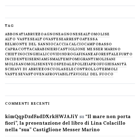
TAG
ABBONATI
ABRUZZO
AGNONE
AGNONESE
ALTOMOLISE
ALTO VASTESE
ALTOVASTESE
ARRESTO
ATESSA
BELMONTE DEL SANNIO
CACCIA
CALCIO
CAMPOBASSO
CAPRACOTTA
CARABINIERI
CASTIGLIONE MESSER MARINO
CHIETINO
CINGHIALI
COVID19
DROGA
FINANZA
FORESTALE
FURTO
INCIDENTE
ISERNIA
M5S
MALTEMPO
MIGRANTI
MOLISANI
MOLISANO
MOLISE
NEVE
OSPEDALE
POLIZIA
PROFUGHI
SANITÀ
SCHIAVI DI ABRUZZO
SCUOLA
SELECONTROLLO
TERMOLI
VASTESE
VASTO
VENAFRO
VIABILITÀ
VIGILI DEL FUOCO
COMMENTI RECENTI
kimQqpDzdFadDXrkHWJAJiY
su
“Il mare non porta
fiori”, la presentazione del libro di Lina Colacillo
nella “sua” Castiglione Messer Marino