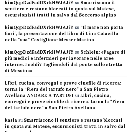
kimQqpDzdFadDXrkHWJAJiY
su
Smarriscono il
sentiero e restano bloccati in quota sul Matese,
escursionisti tratti in salvo dal Soccorso alpino
kimQqpDzdFadDXrkHWJAJiY
su
“Il mare non porta
fiori”, la presentazione del libro di Lina Colacillo
nella “sua” Castiglione Messer Marino
kimQqpDzdFadDXrkHWJAJiY
su
Schlein: «Pagare di
più medici e infermieri per lavorare nelle aree
interne. I soldi? Togliendoli dal ponte sullo stretto
di Messina»
Libri, cucina, convegni e prove cinofile di ricerca:
torna la “Fiera del tartufo nero” a San Pietro
Avellana ANDARE A TARTUFI
su
Libri, cucina,
convegni e prove cinofile di ricerca: torna la “Fiera
del tartufo nero” a San Pietro Avellana
kasia
su
Smarriscono il sentiero e restano bloccati
in quota sul Matese, escursionisti tratti in salvo dal