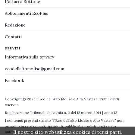
L'attacca Bottone
Abbonamenti EcoPlus
Redazione
Contatti
SERVIZI
Informativa sulla privacy
ecodellaltomolise@gmail.com
Facebook
Copyright © 2026 l'Eco dell'Alto Molise e Alto Vastese. Tutti i diritti
riservati.
Registrazione Tribunale di Isernia n. 2 del 12 marzo 2014 | Anno 12
I contenuti presenti sul sito "l'Eco dell'Alto Molise e Alto Vastese" non
possono essere copiati, riprodotti, pubblicati o redistribuiti senza
Il nostro sito web utilizza cookies di terzi parti.
autorizzazione espressa degli autori.