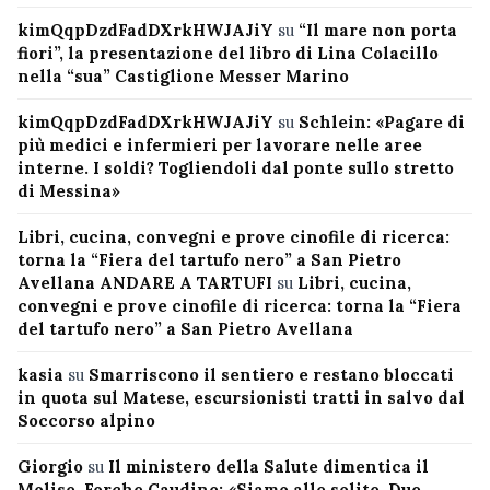
kimQqpDzdFadDXrkHWJAJiY
su
“Il mare non porta
fiori”, la presentazione del libro di Lina Colacillo
nella “sua” Castiglione Messer Marino
kimQqpDzdFadDXrkHWJAJiY
su
Schlein: «Pagare di
più medici e infermieri per lavorare nelle aree
interne. I soldi? Togliendoli dal ponte sullo stretto
di Messina»
Libri, cucina, convegni e prove cinofile di ricerca:
torna la “Fiera del tartufo nero” a San Pietro
Avellana ANDARE A TARTUFI
su
Libri, cucina,
convegni e prove cinofile di ricerca: torna la “Fiera
del tartufo nero” a San Pietro Avellana
kasia
su
Smarriscono il sentiero e restano bloccati
in quota sul Matese, escursionisti tratti in salvo dal
Soccorso alpino
Giorgio
su
Il ministero della Salute dimentica il
Molise, Forche Caudine: «Siamo alle solite. Due