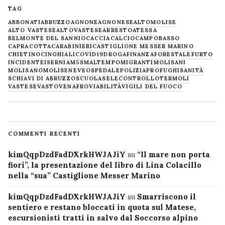
TAG
ABBONATI
ABRUZZO
AGNONE
AGNONESE
ALTOMOLISE
ALTO VASTESE
ALTOVASTESE
ARRESTO
ATESSA
BELMONTE DEL SANNIO
CACCIA
CALCIO
CAMPOBASSO
CAPRACOTTA
CARABINIERI
CASTIGLIONE MESSER MARINO
CHIETINO
CINGHIALI
COVID19
DROGA
FINANZA
FORESTALE
FURTO
INCIDENTE
ISERNIA
M5S
MALTEMPO
MIGRANTI
MOLISANI
MOLISANO
MOLISE
NEVE
OSPEDALE
POLIZIA
PROFUGHI
SANITÀ
SCHIAVI DI ABRUZZO
SCUOLA
SELECONTROLLO
TERMOLI
VASTESE
VASTO
VENAFRO
VIABILITÀ
VIGILI DEL FUOCO
COMMENTI RECENTI
kimQqpDzdFadDXrkHWJAJiY
su
“Il mare non porta
fiori”, la presentazione del libro di Lina Colacillo
nella “sua” Castiglione Messer Marino
kimQqpDzdFadDXrkHWJAJiY
su
Smarriscono il
sentiero e restano bloccati in quota sul Matese,
escursionisti tratti in salvo dal Soccorso alpino