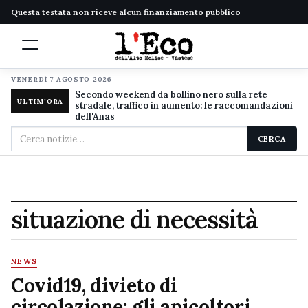
Questa testata non riceve alcun finanziamento pubblico
VENERDÌ 7 AGOSTO 2026
Secondo weekend da bollino nero sulla rete
ULTIM'ORA
stradale, traffico in aumento: le raccomandazioni
dell'Anas
Cerca
CERCA
nel
sito
situazione di necessità
NEWS
Covid19, divieto di
circolazione: gli apicoltori