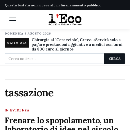
Questa testata non riceve alcun finanziamento pubblico
DOMENICA 9 AGOSTO 2026
Chirurgia al "Caracciolo", Greco: «Servirà solo a
ULTIM'ORA
pagare prestazioni aggiuntive a medici con turni
da 800 euro al giorno»
Cerca
CERCA
nel
sito
tassazione
IN EVIDENZA
Frenare lo spopolamento, un
laboratorio di idee nel circolo