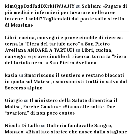
kimQqpDzdFadDXrkHWJAJiY
su
Schlein: «Pagare di
più medici e infermieri per lavorare nelle aree
interne. I soldi? Togliendoli dal ponte sullo stretto
di Messina»
Libri, cucina, convegni e prove cinofile di ricerca:
torna la “Fiera del tartufo nero” a San Pietro
Avellana ANDARE A TARTUFI
su
Libri, cucina,
convegni e prove cinofile di ricerca: torna la “Fiera
del tartufo nero” a San Pietro Avellana
kasia
su
Smarriscono il sentiero e restano bloccati
in quota sul Matese, escursionisti tratti in salvo dal
Soccorso alpino
Giorgio
su
Il ministero della Salute dimentica il
Molise, Forche Caudine: «Siamo alle solite. Due
“svarioni” di non poco conto»
Nicola Di Lullo
su
Galleria fondovalle Sangro,
Monaco: «Risultato storico che nasce dalla stagione