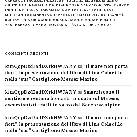
CAPRACOTTA
CARABINIERI
CASTIGLIONE MESSER MARINO
CHIETINO
CINGHIALI
COVID19
DROGA
FINANZA
FORESTALE
FURTO
INCIDENTE
ISERNIA
M5S
MALTEMPO
MIGRANTI
MOLISANI
MOLISANO
MOLISE
NEVE
OSPEDALE
POLIZIA
PROFUGHI
SANITÀ
SCHIAVI DI ABRUZZO
SCUOLA
SELECONTROLLO
TERMOLI
VASTESE
VASTO
VENAFRO
VIABILITÀ
VIGILI DEL FUOCO
COMMENTI RECENTI
kimQqpDzdFadDXrkHWJAJiY
su
“Il mare non porta
fiori”, la presentazione del libro di Lina Colacillo
nella “sua” Castiglione Messer Marino
kimQqpDzdFadDXrkHWJAJiY
su
Smarriscono il
sentiero e restano bloccati in quota sul Matese,
escursionisti tratti in salvo dal Soccorso alpino
kimQqpDzdFadDXrkHWJAJiY
su
“Il mare non porta
fiori”, la presentazione del libro di Lina Colacillo
nella “sua” Castiglione Messer Marino