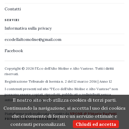
Contatti
SERVIZI
Informativa sulla privacy
ecodellaltomolise@gmail.com
Facebook
Copyright © 2026 l'Eco dell'Alto Molise e Alto Vastese. Tutti i diritti
riservati.
Registrazione Tribunale di Isernia n. 2 del 12 marzo 2014 | Anno 12
I contenuti presenti sul sito "l'Eco dell'Alto Molise e Alto Vastese" non
possono essere copiati, riprodotti, pubblicati o redistribuiti senza
Il nostro sito web utilizza cookies di terzi parti.
autorizzazione espressa degli autori.
Continuando la navigazione, si accetta l uso dei cookies
Piattaforma web realizzata e gestita da
VPONE di Vittorio Paoletti
che ci consente di fornire un servizio ottimale e
PRIVACY
CONTATTI
REDAZIONE
contenuti personalizzati.
Chiudi ed accetta