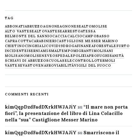
TAG
ABBONATI
ABRUZZO
AGNONE
AGNONESE
ALTOMOLISE
ALTO VASTESE
ALTOVASTESE
ARRESTO
ATESSA
BELMONTE DEL SANNIO
CACCIA
CALCIO
CAMPOBASSO
CAPRACOTTA
CARABINIERI
CASTIGLIONE MESSER MARINO
CHIETINO
CINGHIALI
COVID19
DROGA
FINANZA
FORESTALE
FURTO
INCIDENTE
ISERNIA
M5S
MALTEMPO
MIGRANTI
MOLISANI
MOLISANO
MOLISE
NEVE
OSPEDALE
POLIZIA
PROFUGHI
SANITÀ
SCHIAVI DI ABRUZZO
SCUOLA
SELECONTROLLO
TERMOLI
VASTESE
VASTO
VENAFRO
VIABILITÀ
VIGILI DEL FUOCO
COMMENTI RECENTI
kimQqpDzdFadDXrkHWJAJiY
su
“Il mare non porta
fiori”, la presentazione del libro di Lina Colacillo
nella “sua” Castiglione Messer Marino
kimQqpDzdFadDXrkHWJAJiY
su
Smarriscono il