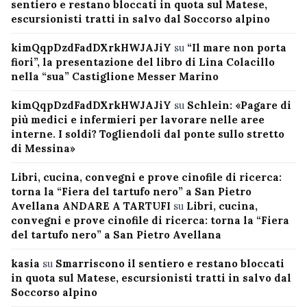
sentiero e restano bloccati in quota sul Matese,
escursionisti tratti in salvo dal Soccorso alpino
kimQqpDzdFadDXrkHWJAJiY
su
“Il mare non porta
fiori”, la presentazione del libro di Lina Colacillo
nella “sua” Castiglione Messer Marino
kimQqpDzdFadDXrkHWJAJiY
su
Schlein: «Pagare di
più medici e infermieri per lavorare nelle aree
interne. I soldi? Togliendoli dal ponte sullo stretto
di Messina»
Libri, cucina, convegni e prove cinofile di ricerca:
torna la “Fiera del tartufo nero” a San Pietro
Avellana ANDARE A TARTUFI
su
Libri, cucina,
convegni e prove cinofile di ricerca: torna la “Fiera
del tartufo nero” a San Pietro Avellana
kasia
su
Smarriscono il sentiero e restano bloccati
in quota sul Matese, escursionisti tratti in salvo dal
Soccorso alpino