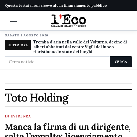
Questa testata non riceve alcun finanziamento pubblico
SABATO 8 AGOSTO 2026
Tromba d'aria nella valle del Volturno, decine di
ULTIM'ORA
alberi abbattuti dal vento: Vigili del fuoco
ripristinano lo stato dei luoghi
Cerca
CERCA
nel
sito
Toto Holding
IN EVIDENZA
Manca la firma di un dirigente,
salta l’appalto: licenziamento