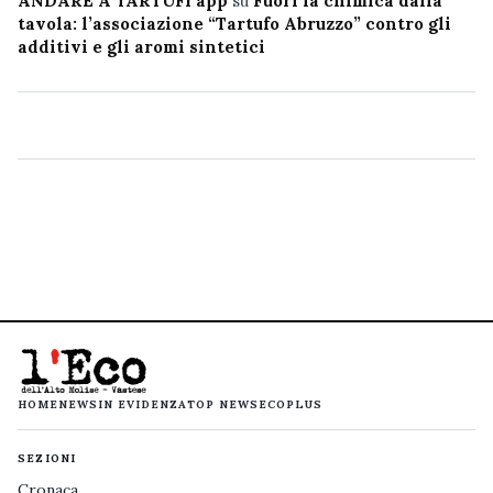
ANDARE A TARTUFI app
su
Fuori la chimica dalla
tavola: l’associazione “Tartufo Abruzzo” contro gli
additivi e gli aromi sintetici
HOME
NEWS
IN EVIDENZA
TOP NEWS
ECOPLUS
SEZIONI
Cronaca