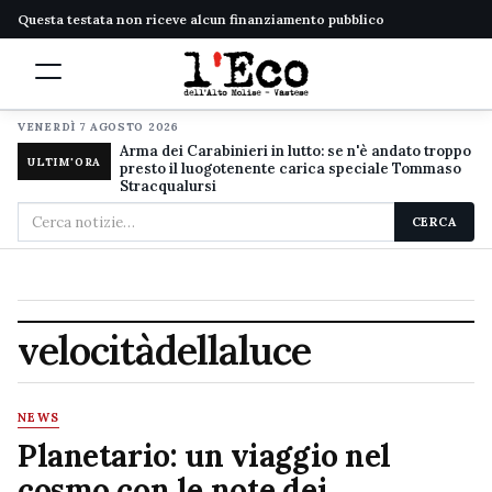
Questa testata non riceve alcun finanziamento pubblico
VENERDÌ 7 AGOSTO 2026
Arma dei Carabinieri in lutto: se n'è andato troppo
ULTIM'ORA
presto il luogotenente carica speciale Tommaso
Stracqualursi
Cerca
CERCA
nel
sito
velocitàdellaluce
NEWS
Planetario: un viaggio nel
cosmo con le note dei