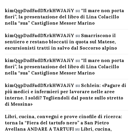
kimQqpDzdFadDXrkHWJAJiY
su
“Il mare non porta
fiori”, la presentazione del libro di Lina Colacillo
nella “sua” Castiglione Messer Marino
kimQqpDzdFadDXrkHWJAJiY
su
Smarriscono il
sentiero e restano bloccati in quota sul Matese,
escursionisti tratti in salvo dal Soccorso alpino
kimQqpDzdFadDXrkHWJAJiY
su
“Il mare non porta
fiori”, la presentazione del libro di Lina Colacillo
nella “sua” Castiglione Messer Marino
kimQqpDzdFadDXrkHWJAJiY
su
Schlein: «Pagare di
più medici e infermieri per lavorare nelle aree
interne. I soldi? Togliendoli dal ponte sullo stretto
di Messina»
Libri, cucina, convegni e prove cinofile di ricerca:
torna la “Fiera del tartufo nero” a San Pietro
Avellana ANDARE A TARTUFI
su
Libri, cucina,