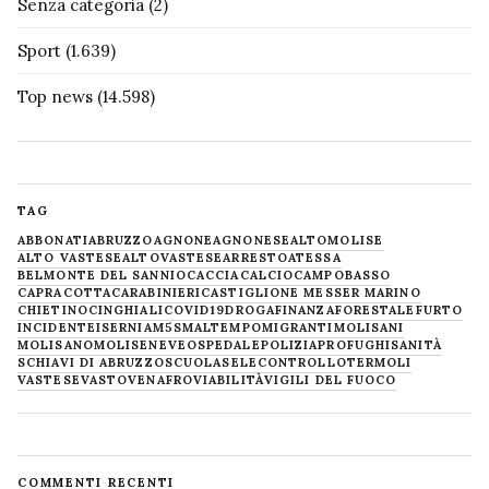
Senza categoria
(2)
Sport
(1.639)
Top news
(14.598)
TAG
ABBONATI
ABRUZZO
AGNONE
AGNONESE
ALTOMOLISE
ALTO VASTESE
ALTOVASTESE
ARRESTO
ATESSA
BELMONTE DEL SANNIO
CACCIA
CALCIO
CAMPOBASSO
CAPRACOTTA
CARABINIERI
CASTIGLIONE MESSER MARINO
CHIETINO
CINGHIALI
COVID19
DROGA
FINANZA
FORESTALE
FURTO
INCIDENTE
ISERNIA
M5S
MALTEMPO
MIGRANTI
MOLISANI
MOLISANO
MOLISE
NEVE
OSPEDALE
POLIZIA
PROFUGHI
SANITÀ
SCHIAVI DI ABRUZZO
SCUOLA
SELECONTROLLO
TERMOLI
VASTESE
VASTO
VENAFRO
VIABILITÀ
VIGILI DEL FUOCO
COMMENTI RECENTI