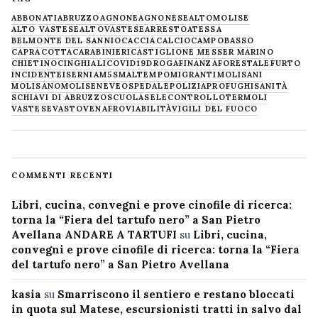
ABBONATI
ABRUZZO
AGNONE
AGNONESE
ALTOMOLISE
ALTO VASTESE
ALTOVASTESE
ARRESTO
ATESSA
BELMONTE DEL SANNIO
CACCIA
CALCIO
CAMPOBASSO
CAPRACOTTA
CARABINIERI
CASTIGLIONE MESSER MARINO
CHIETINO
CINGHIALI
COVID19
DROGA
FINANZA
FORESTALE
FURTO
INCIDENTE
ISERNIA
M5S
MALTEMPO
MIGRANTI
MOLISANI
MOLISANO
MOLISE
NEVE
OSPEDALE
POLIZIA
PROFUGHI
SANITÀ
SCHIAVI DI ABRUZZO
SCUOLA
SELECONTROLLO
TERMOLI
VASTESE
VASTO
VENAFRO
VIABILITÀ
VIGILI DEL FUOCO
COMMENTI RECENTI
Libri, cucina, convegni e prove cinofile di ricerca:
torna la “Fiera del tartufo nero” a San Pietro
Avellana ANDARE A TARTUFI
su
Libri, cucina,
convegni e prove cinofile di ricerca: torna la “Fiera
del tartufo nero” a San Pietro Avellana
kasia
su
Smarriscono il sentiero e restano bloccati
in quota sul Matese, escursionisti tratti in salvo dal