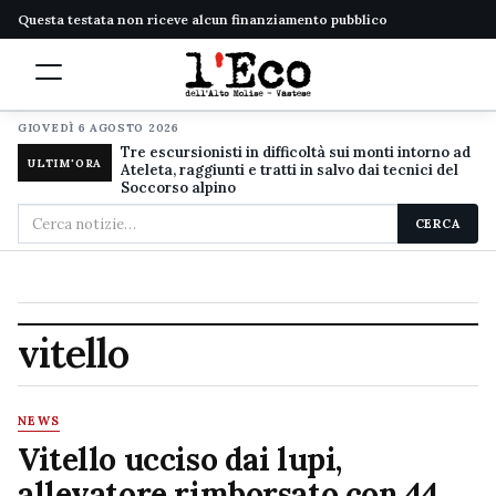
Questa testata non riceve alcun finanziamento pubblico
GIOVEDÌ 6 AGOSTO 2026
Tre escursionisti in difficoltà sui monti intorno ad
ULTIM'ORA
Ateleta, raggiunti e tratti in salvo dai tecnici del
Soccorso alpino
Cerca
CERCA
nel
sito
vitello
NEWS
Vitello ucciso dai lupi,
allevatore rimborsato con 44