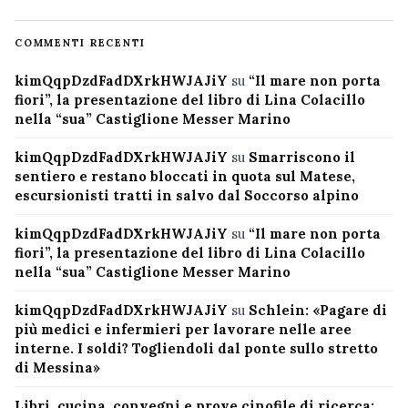
COMMENTI RECENTI
kimQqpDzdFadDXrkHWJAJiY
su
“Il mare non porta
fiori”, la presentazione del libro di Lina Colacillo
nella “sua” Castiglione Messer Marino
kimQqpDzdFadDXrkHWJAJiY
su
Smarriscono il
sentiero e restano bloccati in quota sul Matese,
escursionisti tratti in salvo dal Soccorso alpino
kimQqpDzdFadDXrkHWJAJiY
su
“Il mare non porta
fiori”, la presentazione del libro di Lina Colacillo
nella “sua” Castiglione Messer Marino
kimQqpDzdFadDXrkHWJAJiY
su
Schlein: «Pagare di
più medici e infermieri per lavorare nelle aree
interne. I soldi? Togliendoli dal ponte sullo stretto
di Messina»
Libri, cucina, convegni e prove cinofile di ricerca: