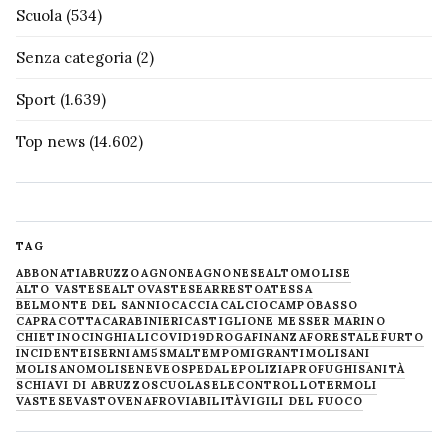
Scuola
(534)
Senza categoria
(2)
Sport
(1.639)
Top news
(14.602)
TAG
ABBONATI
ABRUZZO
AGNONE
AGNONESE
ALTOMOLISE
ALTO VASTESE
ALTOVASTESE
ARRESTO
ATESSA
BELMONTE DEL SANNIO
CACCIA
CALCIO
CAMPOBASSO
CAPRACOTTA
CARABINIERI
CASTIGLIONE MESSER MARINO
CHIETINO
CINGHIALI
COVID19
DROGA
FINANZA
FORESTALE
FURTO
INCIDENTE
ISERNIA
M5S
MALTEMPO
MIGRANTI
MOLISANI
MOLISANO
MOLISE
NEVE
OSPEDALE
POLIZIA
PROFUGHI
SANITÀ
SCHIAVI DI ABRUZZO
SCUOLA
SELECONTROLLO
TERMOLI
VASTESE
VASTO
VENAFRO
VIABILITÀ
VIGILI DEL FUOCO