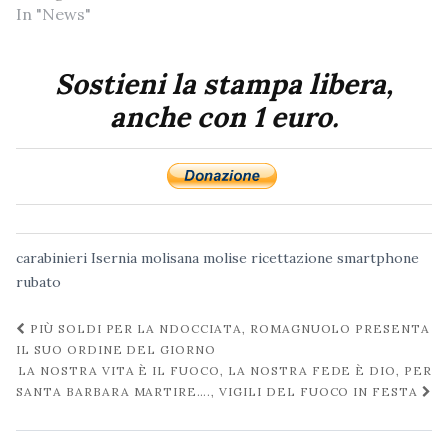
In "News"
Sostieni la stampa libera,
anche con 1 euro.
carabinieri
Isernia
molisana
molise
ricettazione
smartphone
rubato
Navigazione
PIÙ SOLDI PER LA NDOCCIATA, ROMAGNUOLO PRESENTA
post
IL SUO ORDINE DEL GIORNO
LA NOSTRA VITA È IL FUOCO, LA NOSTRA FEDE È DIO, PER
SANTA BARBARA MARTIRE…., VIGILI DEL FUOCO IN FESTA