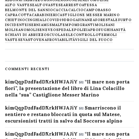
ALTO VASTESE
ALTOVASTESE
ARRESTO
ATESSA
BELMONTE DEL SANNIO
CACCIA
CALCIO
CAMPOBASSO
CAPRACOTTA
CARABINIERI
CASTIGLIONE MESSER MARINO
CHIETINO
CINGHIALI
COVID19
DROGA
FINANZA
FORESTALE
FURTO
INCIDENTE
ISERNIA
M5S
MALTEMPO
MIGRANTI
MOLISANI
MOLISANO
MOLISE
NEVE
OSPEDALE
POLIZIA
PROFUGHI
SANITÀ
SCHIAVI DI ABRUZZO
SCUOLA
SELECONTROLLO
TERMOLI
VASTESE
VASTO
VENAFRO
VIABILITÀ
VIGILI DEL FUOCO
COMMENTI RECENTI
kimQqpDzdFadDXrkHWJAJiY
su
“Il mare non porta
fiori”, la presentazione del libro di Lina Colacillo
nella “sua” Castiglione Messer Marino
kimQqpDzdFadDXrkHWJAJiY
su
Smarriscono il
sentiero e restano bloccati in quota sul Matese,
escursionisti tratti in salvo dal Soccorso alpino
kimQqpDzdFadDXrkHWJAJiY
su
“Il mare non porta