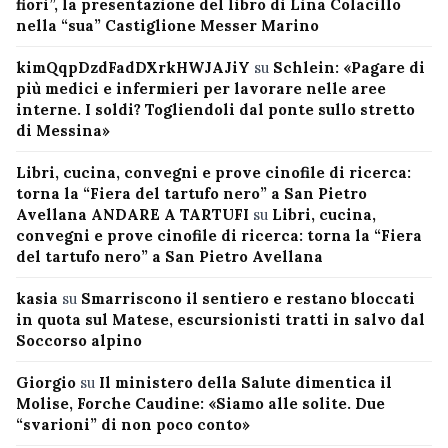
fiori”, la presentazione del libro di Lina Colacillo
nella “sua” Castiglione Messer Marino
kimQqpDzdFadDXrkHWJAJiY
su
Schlein: «Pagare di
più medici e infermieri per lavorare nelle aree
interne. I soldi? Togliendoli dal ponte sullo stretto
di Messina»
Libri, cucina, convegni e prove cinofile di ricerca:
torna la “Fiera del tartufo nero” a San Pietro
Avellana ANDARE A TARTUFI
su
Libri, cucina,
convegni e prove cinofile di ricerca: torna la “Fiera
del tartufo nero” a San Pietro Avellana
kasia
su
Smarriscono il sentiero e restano bloccati
in quota sul Matese, escursionisti tratti in salvo dal
Soccorso alpino
Giorgio
su
Il ministero della Salute dimentica il
Molise, Forche Caudine: «Siamo alle solite. Due
“svarioni” di non poco conto»