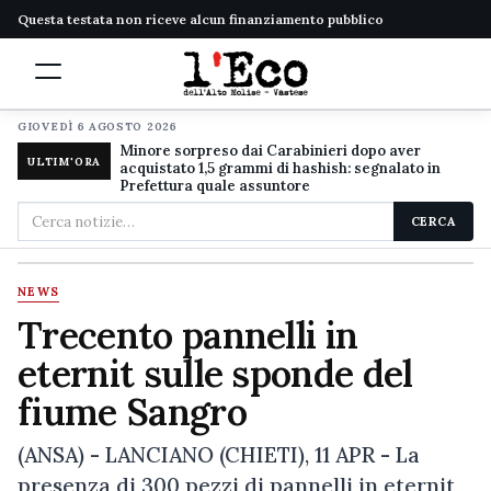
Questa testata non riceve alcun finanziamento pubblico
GIOVEDÌ 6 AGOSTO 2026
Minore sorpreso dai Carabinieri dopo aver
ULTIM'ORA
acquistato 1,5 grammi di hashish: segnalato in
Prefettura quale assuntore
Cerca
CERCA
nel
sito
NEWS
Trecento pannelli in
eternit sulle sponde del
fiume Sangro
(ANSA) - LANCIANO (CHIETI), 11 APR - La
presenza di 300 pezzi di pannelli in eternit