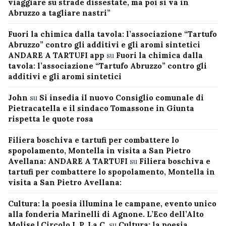
viaggiare su strade dissestate, ma poi si va in
Abruzzo a tagliare nastri”
Fuori la chimica dalla tavola: l’associazione “Tartufo
Abruzzo” contro gli additivi e gli aromi sintetici
ANDARE A TARTUFI app
su
Fuori la chimica dalla
tavola: l’associazione “Tartufo Abruzzo” contro gli
additivi e gli aromi sintetici
John
su
Si insedia il nuovo Consiglio comunale di
Pietracatella e il sindaco Tomassone in Giunta
rispetta le quote rosa
Filiera boschiva e tartufi per combattere lo
spopolamento, Montella in visita a San Pietro
Avellana: ANDARE A TARTUFI
su
Filiera boschiva e
tartufi per combattere lo spopolamento, Montella in
visita a San Pietro Avellana:
Cultura: la poesia illumina le campane, evento unico
alla fonderia Marinelli di Agnone. L’Eco dell’Alto
Molise | Circolo I. P. La C.
su
Cultura: la poesia