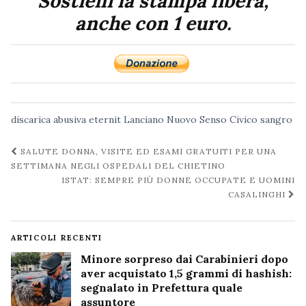
Sostieni la stampa libera,
anche con 1 euro.
discarica abusiva
eternit
Lanciano
Nuovo Senso Civico
sangro
Navigazione
SALUTE DONNA, VISITE ED ESAMI GRATUITI PER UNA
post
SETTIMANA NEGLI OSPEDALI DEL CHIETINO
ISTAT: SEMPRE PIÙ DONNE OCCUPATE E UOMINI
CASALINGHI
ARTICOLI RECENTI
Minore sorpreso dai Carabinieri dopo
aver acquistato 1,5 grammi di hashish:
segnalato in Prefettura quale
assuntore