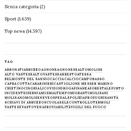
Senza categoria
(2)
Sport
(1.639)
Top news
(14.597)
TAG
ABBONATI
ABRUZZO
AGNONE
AGNONESE
ALTOMOLISE
ALTO VASTESE
ALTOVASTESE
ARRESTO
ATESSA
BELMONTE DEL SANNIO
CACCIA
CALCIO
CAMPOBASSO
CAPRACOTTA
CARABINIERI
CASTIGLIONE MESSER MARINO
CHIETINO
CINGHIALI
COVID19
DROGA
FINANZA
FORESTALE
FURTO
INCIDENTE
ISERNIA
M5S
MALTEMPO
MIGRANTI
MOLISANI
MOLISANO
MOLISE
NEVE
OSPEDALE
POLIZIA
PROFUGHI
SANITÀ
SCHIAVI DI ABRUZZO
SCUOLA
SELECONTROLLO
TERMOLI
VASTESE
VASTO
VENAFRO
VIABILITÀ
VIGILI DEL FUOCO