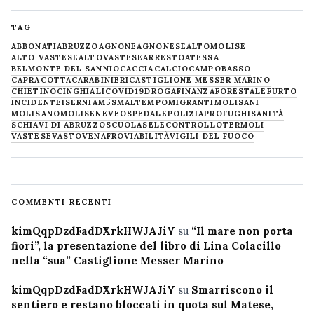
TAG
ABBONATI
ABRUZZO
AGNONE
AGNONESE
ALTOMOLISE
ALTO VASTESE
ALTOVASTESE
ARRESTO
ATESSA
BELMONTE DEL SANNIO
CACCIA
CALCIO
CAMPOBASSO
CAPRACOTTA
CARABINIERI
CASTIGLIONE MESSER MARINO
CHIETINO
CINGHIALI
COVID19
DROGA
FINANZA
FORESTALE
FURTO
INCIDENTE
ISERNIA
M5S
MALTEMPO
MIGRANTI
MOLISANI
MOLISANO
MOLISE
NEVE
OSPEDALE
POLIZIA
PROFUGHI
SANITÀ
SCHIAVI DI ABRUZZO
SCUOLA
SELECONTROLLO
TERMOLI
VASTESE
VASTO
VENAFRO
VIABILITÀ
VIGILI DEL FUOCO
COMMENTI RECENTI
kimQqpDzdFadDXrkHWJAJiY
su
“Il mare non porta
fiori”, la presentazione del libro di Lina Colacillo
nella “sua” Castiglione Messer Marino
kimQqpDzdFadDXrkHWJAJiY
su
Smarriscono il
sentiero e restano bloccati in quota sul Matese,