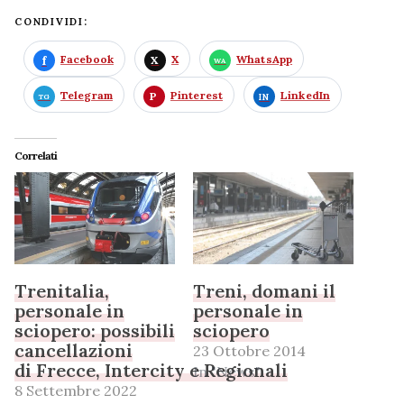
CONDIVIDI:
Facebook
X
WhatsApp
Telegram
Pinterest
LinkedIn
Correlati
Trenitalia,
Treni, domani il
personale in
personale in
sciopero: possibili
sciopero
cancellazioni
23 Ottobre 2014
di Frecce, Intercity e Regionali
In "News"
8 Settembre 2022