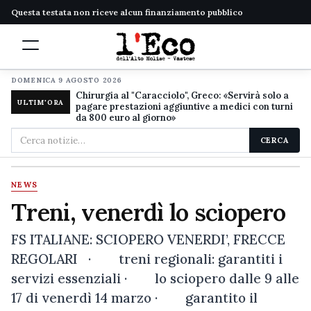
Questa testata non riceve alcun finanziamento pubblico
DOMENICA 9 AGOSTO 2026
Chirurgia al "Caracciolo", Greco: «Servirà solo a
ULTIM'ORA
pagare prestazioni aggiuntive a medici con turni
da 800 euro al giorno»
Cerca
CERCA
nel
sito
NEWS
Treni, venerdì lo sciopero
FS ITALIANE: SCIOPERO VENERDI’, FRECCE
REGOLARI · treni regionali: garantiti i
servizi essenziali · lo sciopero dalle 9 alle
17 di venerdì 14 marzo · garantito il