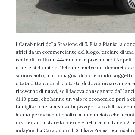
I Carabinieri della Stazione di S. Elia a Pianisi, a c
uffici da un commerciante del luogo, titolare di una d
reato di truffa un 44enne della provincia di Napoli i
essere ai danni dell’ 84enne madre del denunciante ag
sconosciuto, in compagnia di un secondo soggetto 
citata ditta e con il pretesto di dover inviare in gar
riceverne di nuovi, se li faceva consegnare dall’ a
di 10 pezzi che hanno un valore economico pari a c
famigliari che la necessità prospettata dall’ uomo no
hanno permesso di risalire al denunciato che alcuni 
di voler acquistare la merce e nella circostanza gli
indagini dei Carabinieri di S. Elia a Pianisi per risalir