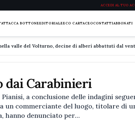
ACCEDI AL TUO A
L'ATTACCA BOTTONE
EDITORIALE
ECO CARTACEO
CONTATTI
ABBONATI
o dai Carabinieri
a Pianisi, a conclusione delle indagini seguen
da un commerciante del luogo, titolare di u
izia, hanno denunciato per…