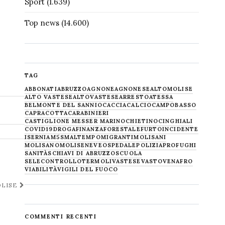
Sport
(1.639)
Top news
(14.600)
TAG
ABBONATI
ABRUZZO
AGNONE
AGNONESE
ALTOMOLISE
ALTO VASTESE
ALTOVASTESE
ARRESTO
ATESSA
BELMONTE DEL SANNIO
CACCIA
CALCIO
CAMPOBASSO
CAPRACOTTA
CARABINIERI
CASTIGLIONE MESSER MARINO
CHIETINO
CINGHIALI
COVID19
DROGA
FINANZA
FORESTALE
FURTO
INCIDENTE
ISERNIA
M5S
MALTEMPO
MIGRANTI
MOLISANI
MOLISANO
MOLISE
NEVE
OSPEDALE
POLIZIA
PROFUGHI
SANITÀ
SCHIAVI DI ABRUZZO
SCUOLA
SELECONTROLLO
TERMOLI
VASTESE
VASTO
VENAFRO
VIABILITÀ
VIGILI DEL FUOCO
OLISE
COMMENTI RECENTI