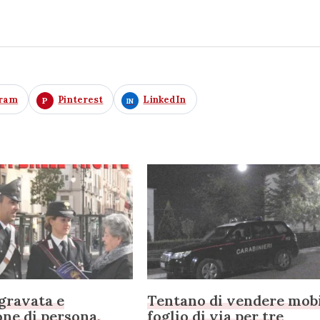
gram
Pinterest
LinkedIn
gravata e
Tentano di vendere mobi
one di persona,
foglio di via per tre