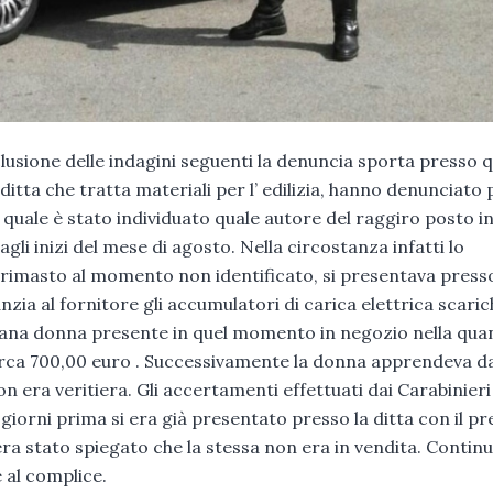
onclusione delle indagini seguenti la denuncia sporta presso q
itta che tratta materiali per l’ edilizia, hanno denunciato p
l quale è stato individuato quale autore del raggiro posto i
li inizi del mese di agosto. Nella circostanza infatti lo
rimasto al momento non identificato, si presentava presso
anzia al fornitore gli accumulatori di carica elettrica scaric
nziana donna presente in quel momento in negozio nella qua
irca 700,00 euro . Successivamente la donna apprendeva d
n era veritiera. Gli accertamenti effettuati dai Carabinieri
giorni prima si era già presentato presso la ditta con il pr
 era stato spiegato che la stessa non era in vendita. Contin
e al complice.