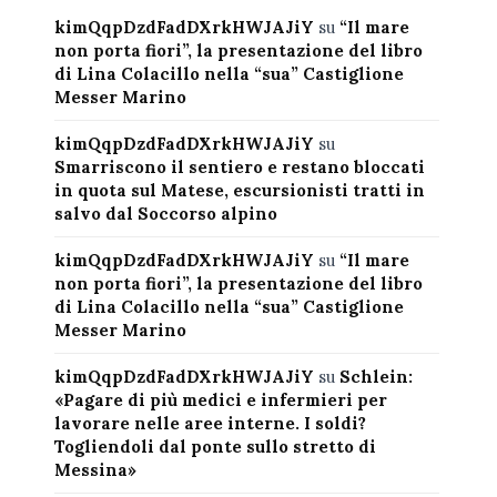
kimQqpDzdFadDXrkHWJAJiY
su
“Il mare
non porta fiori”, la presentazione del libro
di Lina Colacillo nella “sua” Castiglione
Messer Marino
kimQqpDzdFadDXrkHWJAJiY
su
Smarriscono il sentiero e restano bloccati
in quota sul Matese, escursionisti tratti in
salvo dal Soccorso alpino
kimQqpDzdFadDXrkHWJAJiY
su
“Il mare
non porta fiori”, la presentazione del libro
di Lina Colacillo nella “sua” Castiglione
Messer Marino
kimQqpDzdFadDXrkHWJAJiY
su
Schlein:
«Pagare di più medici e infermieri per
lavorare nelle aree interne. I soldi?
Togliendoli dal ponte sullo stretto di
Messina»