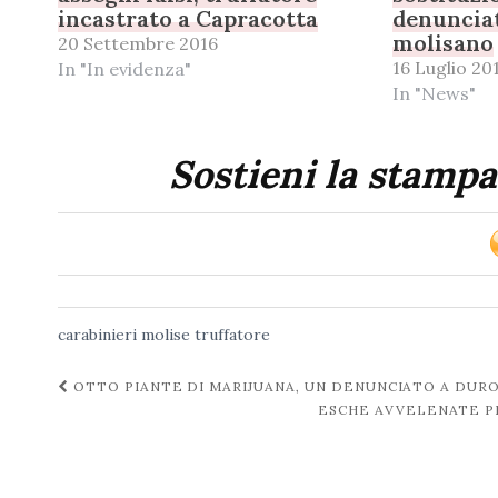
incastrato a Capracotta
denuncia
molisano
20 Settembre 2016
16 Luglio 20
In "In evidenza"
In "News"
Sostieni la stampa
carabinieri
molise
truffatore
Navigazione
OTTO PIANTE DI MARIJUANA, UN DENUNCIATO A DUR
ESCHE AVVELENATE PE
post