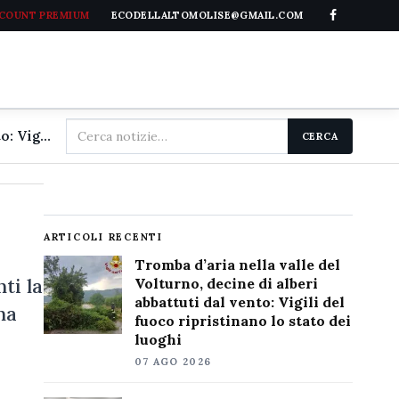
CCOUNT PREMIUM
ECODELLALTOMOLISE@GMAIL.COM
Cerca
Tromba d'aria nella valle del Volturno, decine di alberi abbattuti dal vento: Vigili del fuoco ripristinano lo stato dei luoghi
CERCA
nel
sito
ARTICOLI RECENTI
Tromba d’aria nella valle del
ti la
Volturno, decine di alberi
abbattuti dal vento: Vigili del
na
fuoco ripristinano lo stato dei
luoghi
07 AGO 2026