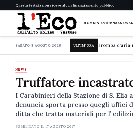
Questa testata non riceve alcun finanziamento pubblico
HOME
IN EVIDENZA
NEWS
SABATO 8 AGOSTO 2026
ULTIM'ORA
NEWS
Truffatore incastrat
I Carabinieri della Stazione di S. Elia 
denuncia sporta presso quegli uffici 
ditta che tratta materiali per l’ edil
PUBBLICATO IL
17 AGOSTO 2017