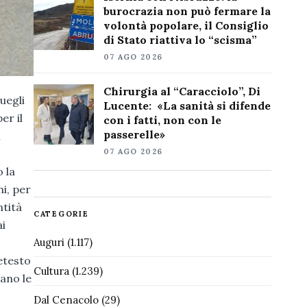
burocrazia non può fermare la
volontà popolare, il Consiglio
di Stato riattiva lo “scisma”
07 AGO 2026
Chirurgia al “Caracciolo”, Di
uegli
Lucente: «La sanità si difende
er il
con i fatti, non con le
passerelle»
n
07 AGO 2026
 la
hi, per
ntità
CATEGORIE
ai
Auguri
(1.117)
etesto
Cultura
(1.239)
uano le
Dal Cenacolo
(29)