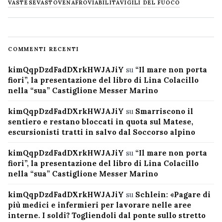
VASTESE
VASTO
VENAFRO
VIABILITÀ
VIGILI DEL FUOCO
COMMENTI RECENTI
kimQqpDzdFadDXrkHWJAJiY
su
“Il mare non porta
fiori”, la presentazione del libro di Lina Colacillo
nella “sua” Castiglione Messer Marino
kimQqpDzdFadDXrkHWJAJiY
su
Smarriscono il
sentiero e restano bloccati in quota sul Matese,
escursionisti tratti in salvo dal Soccorso alpino
kimQqpDzdFadDXrkHWJAJiY
su
“Il mare non porta
fiori”, la presentazione del libro di Lina Colacillo
nella “sua” Castiglione Messer Marino
kimQqpDzdFadDXrkHWJAJiY
su
Schlein: «Pagare di
più medici e infermieri per lavorare nelle aree
interne. I soldi? Togliendoli dal ponte sullo stretto