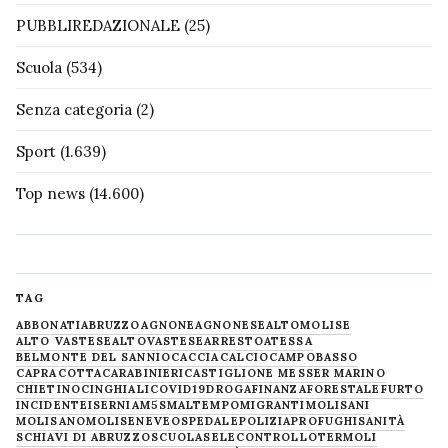
PUBBLIREDAZIONALE
(25)
Scuola
(534)
Senza categoria
(2)
Sport
(1.639)
Top news
(14.600)
TAG
ABBONATI
ABRUZZO
AGNONE
AGNONESE
ALTOMOLISE
ALTO VASTESE
ALTOVASTESE
ARRESTO
ATESSA
BELMONTE DEL SANNIO
CACCIA
CALCIO
CAMPOBASSO
CAPRACOTTA
CARABINIERI
CASTIGLIONE MESSER MARINO
CHIETINO
CINGHIALI
COVID19
DROGA
FINANZA
FORESTALE
FURTO
INCIDENTE
ISERNIA
M5S
MALTEMPO
MIGRANTI
MOLISANI
MOLISANO
MOLISE
NEVE
OSPEDALE
POLIZIA
PROFUGHI
SANITÀ
SCHIAVI DI ABRUZZO
SCUOLA
SELECONTROLLO
TERMOLI