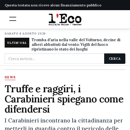
Questa testata non riceve alcun finanziamento pubblico
SABATO 8 AGOSTO 2026
Tromba d'aria nella valle del Volturno, decine di
ULTIM'ORA
alberi abbattuti dal vento: Vigili del fuoco
ripristinano lo stato dei luoghi
Cerca
CERCA
nel
sito
NEWS
Truffe e raggiri, i
Carabinieri spiegano come
difendersi
I Carabinieri incontrano la cittadinanza per
metterli in guardia contro il pericolo delle