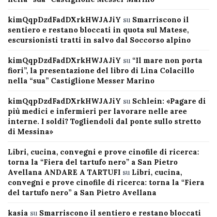
kimQqpDzdFadDXrkHWJAJiY
su
Smarriscono il
sentiero e restano bloccati in quota sul Matese,
escursionisti tratti in salvo dal Soccorso alpino
kimQqpDzdFadDXrkHWJAJiY
su
“Il mare non porta
fiori”, la presentazione del libro di Lina Colacillo
nella “sua” Castiglione Messer Marino
kimQqpDzdFadDXrkHWJAJiY
su
Schlein: «Pagare di
più medici e infermieri per lavorare nelle aree
interne. I soldi? Togliendoli dal ponte sullo stretto
di Messina»
Libri, cucina, convegni e prove cinofile di ricerca:
torna la “Fiera del tartufo nero” a San Pietro
Avellana ANDARE A TARTUFI
su
Libri, cucina,
convegni e prove cinofile di ricerca: torna la “Fiera
del tartufo nero” a San Pietro Avellana
kasia
su
Smarriscono il sentiero e restano bloccati