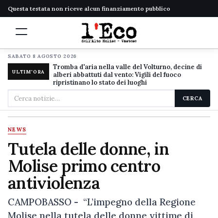
Questa testata non riceve alcun finanziamento pubblico
SABATO 8 AGOSTO 2026
Tromba d'aria nella valle del Volturno, decine di
ULTIM'ORA
alberi abbattuti dal vento: Vigili del fuoco
ripristinano lo stato dei luoghi
Cerca
CERCA
nel
sito
NEWS
Tutela delle donne, in
Molise primo centro
antiviolenza
CAMPOBASSO - “L’impegno della Regione
Molise nella tutela delle donne vittime di