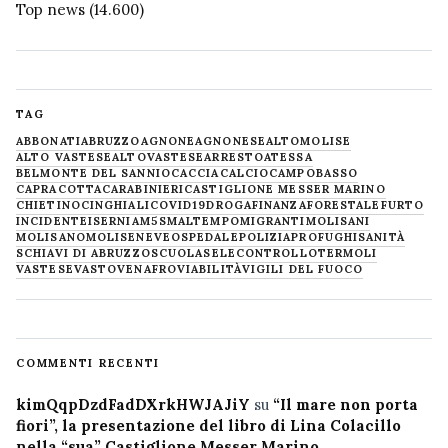
Top news
(14.600)
TAG
ABBONATI
ABRUZZO
AGNONE
AGNONESE
ALTOMOLISE
ALTO VASTESE
ALTOVASTESE
ARRESTO
ATESSA
BELMONTE DEL SANNIO
CACCIA
CALCIO
CAMPOBASSO
CAPRACOTTA
CARABINIERI
CASTIGLIONE MESSER MARINO
CHIETINO
CINGHIALI
COVID19
DROGA
FINANZA
FORESTALE
FURTO
INCIDENTE
ISERNIA
M5S
MALTEMPO
MIGRANTI
MOLISANI
MOLISANO
MOLISE
NEVE
OSPEDALE
POLIZIA
PROFUGHI
SANITÀ
SCHIAVI DI ABRUZZO
SCUOLA
SELECONTROLLO
TERMOLI
VASTESE
VASTO
VENAFRO
VIABILITÀ
VIGILI DEL FUOCO
COMMENTI RECENTI
kimQqpDzdFadDXrkHWJAJiY
su
“Il mare non porta
fiori”, la presentazione del libro di Lina Colacillo
nella “sua” Castiglione Messer Marino