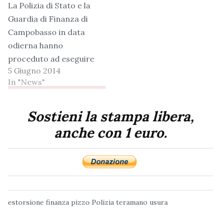
La Polizia di Stato e la
Guardia di Finanza di
Campobasso in data
odierna hanno
proceduto ad eseguire
5 Giugno 2014
un provvedimento di
In "News"
confisca di beni mobili
ed immobili a carico
dei seguenti soggetti,
Sostieni la stampa libera,
condannati con
anche con 1 euro.
sentenza definitiva
della Corte di Appello
di Campobasso n.
122/2013 emessa in
data 28.02.2013,
estorsione
finanza
pizzo
Polizia
teramano
usura
irrevocabile dal…