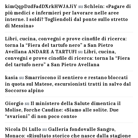
kimQqpDzdFadDXrkHWJAJiY
su
Schlein: «Pagare di
più medici e infermieri per lavorare nelle aree
interne. I soldi? Togliendoli dal ponte sullo stretto
di Messina»
Libri, cucina, convegni e prove cinofile di ricerca:
torna la “Fiera del tartufo nero” a San Pietro
Avellana ANDARE A TARTUFI
su
Libri, cucina,
convegni e prove cinofile di ricerca: torna la “Fiera
del tartufo nero” a San Pietro Avellana
kasia
su
Smarriscono il sentiero e restano bloccati
in quota sul Matese, escursionisti tratti in salvo dal
Soccorso alpino
Giorgio
su
Il ministero della Salute dimentica il
Molise, Forche Caudine: «Siamo alle solite. Due
“svarioni” di non poco conto»
Nicola Di Lullo
su
Galleria fondovalle Sangro,
Monaco: «Risultato storico che nasce dalla stagione