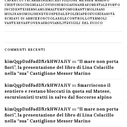
CAPRACOTTA
CARABINIERI
CASTIGLIONE MESSER MARINO
CHIETINO
CINGHIALI
COVID19
DROGA
FINANZA
FORESTALE
FURTO
INCIDENTE
ISERNIA
M5S
MALTEMPO
MIGRANTI
MOLISANI
MOLISANO
MOLISE
NEVE
OSPEDALE
POLIZIA
PROFUGHI
SANITÀ
SCHIAVI DI ABRUZZO
SCUOLA
SELECONTROLLO
TERMOLI
VASTESE
VASTO
VENAFRO
VIABILITÀ
VIGILI DEL FUOCO
COMMENTI RECENTI
kimQqpDzdFadDXrkHWJAJiY
su
“Il mare non porta
fiori”, la presentazione del libro di Lina Colacillo
nella “sua” Castiglione Messer Marino
kimQqpDzdFadDXrkHWJAJiY
su
Smarriscono il
sentiero e restano bloccati in quota sul Matese,
escursionisti tratti in salvo dal Soccorso alpino
kimQqpDzdFadDXrkHWJAJiY
su
“Il mare non porta
fiori”, la presentazione del libro di Lina Colacillo
nella “sua” Castiglione Messer Marino