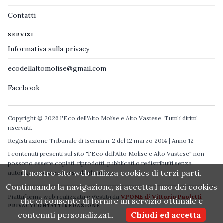
Contatti
SERVIZI
Informativa sulla privacy
ecodellaltomolise@gmail.com
Facebook
Copyright © 2026 l'Eco dell'Alto Molise e Alto Vastese. Tutti i diritti
riservati.
Registrazione Tribunale di Isernia n. 2 del 12 marzo 2014 | Anno 12
I contenuti presenti sul sito "l'Eco dell'Alto Molise e Alto Vastese" non
possono essere copiati, riprodotti, pubblicati o redistribuiti senza
Il nostro sito web utilizza cookies di terzi parti.
autorizzazione espressa degli autori.
Continuando la navigazione, si accetta l uso dei cookies
Piattaforma web realizzata e gestita da
VPONE di Vittorio Paoletti
che ci consente di fornire un servizio ottimale e
PRIVACY
CONTATTI
REDAZIONE
contenuti personalizzati.
Chiudi ed accetta