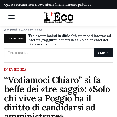
Questa testata non riceve alcun finanziamento pubblico
GIOVEDÌ 6 AGOSTO 2026
Tre escursionisti in difficoltà sui monti intorno ad
ULTIM'ORA
Ateleta, raggiunti e tratti in salvo dai tecnici del
Soccorso alpino
Cerca
CERCA
nel
sito
IN EVIDENZA
“Vediamoci Chiaro” si fa
beffe dei «tre saggi»: «Solo
chi vive a Poggio ha il
diritto di candidarsi ad
amministrare»