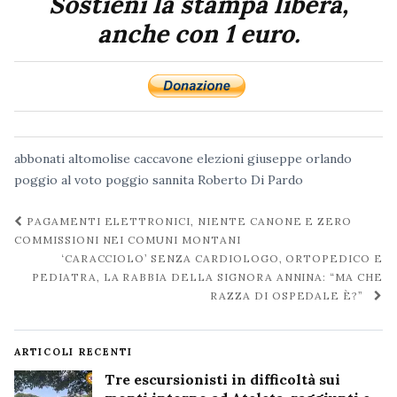
Sostieni la stampa libera,
anche con 1 euro.
abbonati
altomolise
caccavone
elezioni
giuseppe orlando
poggio al voto
poggio sannita
Roberto Di Pardo
Navigazione
PAGAMENTI ELETTRONICI, NIENTE CANONE E ZERO
post
COMMISSIONI NEI COMUNI MONTANI
‘CARACCIOLO’ SENZA CARDIOLOGO, ORTOPEDICO E
PEDIATRA, LA RABBIA DELLA SIGNORA ANNINA: “MA CHE
RAZZA DI OSPEDALE È?”
ARTICOLI RECENTI
Tre escursionisti in difficoltà sui