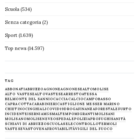
Scuola
(534)
Senza categoria
(2)
Sport
(1.639)
Top news
(14.597)
TAG
ABBONATI
ABRUZZO
AGNONE
AGNONESE
ALTOMOLISE
ALTO VASTESE
ALTOVASTESE
ARRESTO
ATESSA
BELMONTE DEL SANNIO
CACCIA
CALCIO
CAMPOBASSO
CAPRACOTTA
CARABINIERI
CASTIGLIONE MESSER MARINO
CHIETINO
CINGHIALI
COVID19
DROGA
FINANZA
FORESTALE
FURTO
INCIDENTE
ISERNIA
M5S
MALTEMPO
MIGRANTI
MOLISANI
MOLISANO
MOLISE
NEVE
OSPEDALE
POLIZIA
PROFUGHI
SANITÀ
SCHIAVI DI ABRUZZO
SCUOLA
SELECONTROLLO
TERMOLI
VASTESE
VASTO
VENAFRO
VIABILITÀ
VIGILI DEL FUOCO