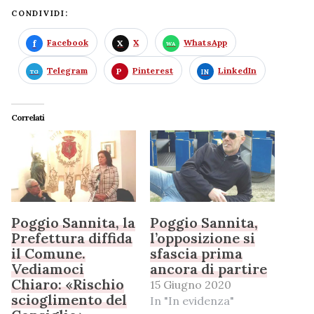
CONDIVIDI:
Facebook
X
WhatsApp
Telegram
Pinterest
LinkedIn
Correlati
Poggio Sannita, la
Poggio Sannita,
Prefettura diffida
l’opposizione si
il Comune.
sfascia prima
Vediamoci
ancora di partire
Chiaro: «Rischio
15 Giugno 2020
scioglimento del
In "In evidenza"