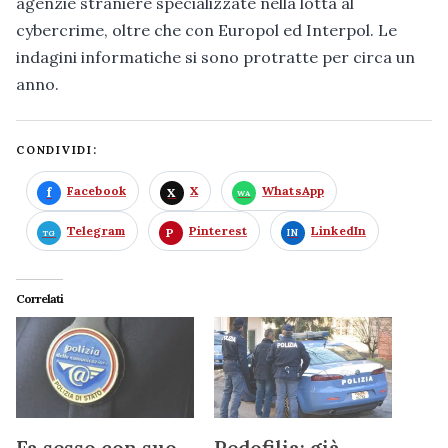
agenzie straniere specializzate nella lotta al
cybercrime, oltre che con Europol ed Interpol. Le
indagini informatiche si sono protratte per circa un
anno.
CONDIVIDI:
Facebook
X
WhatsApp
Telegram
Pinterest
LinkedIn
Correlati
Fa sesso con suo
Pedofilia: già