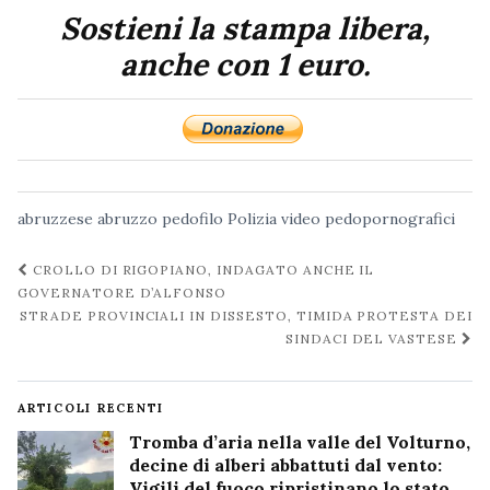
Sostieni la stampa libera,
anche con 1 euro.
abruzzese
abruzzo
pedofilo
Polizia
video pedopornografici
Navigazione
CROLLO DI RIGOPIANO, INDAGATO ANCHE IL
post
GOVERNATORE D’ALFONSO
STRADE PROVINCIALI IN DISSESTO, TIMIDA PROTESTA DEI
SINDACI DEL VASTESE
ARTICOLI RECENTI
Tromba d’aria nella valle del Volturno,
decine di alberi abbattuti dal vento:
Vigili del fuoco ripristinano lo stato