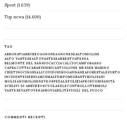
Sport
(1.639)
Top news
(14.600)
TAG
ABBONATI
ABRUZZO
AGNONE
AGNONESE
ALTOMOLISE
ALTO VASTESE
ALTOVASTESE
ARRESTO
ATESSA
BELMONTE DEL SANNIO
CACCIA
CALCIO
CAMPOBASSO
CAPRACOTTA
CARABINIERI
CASTIGLIONE MESSER MARINO
CHIETINO
CINGHIALI
COVID19
DROGA
FINANZA
FORESTALE
FURTO
INCIDENTE
ISERNIA
M5S
MALTEMPO
MIGRANTI
MOLISANI
MOLISANO
MOLISE
NEVE
OSPEDALE
POLIZIA
PROFUGHI
SANITÀ
SCHIAVI DI ABRUZZO
SCUOLA
SELECONTROLLO
TERMOLI
VASTESE
VASTO
VENAFRO
VIABILITÀ
VIGILI DEL FUOCO
COMMENTI RECENTI