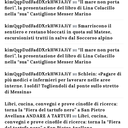
kimQqpDzdFadDXrkHWJAJiY
su
“Il mare non porta
fiori”, la presentazione del libro di Lina Colacillo
nella “sua” Castiglione Messer Marino
kimQqpDzdFadDXrkHWJAJiY
su
Smarriscono il
sentiero e restano bloccati in quota sul Matese,
escursionisti tratti in salvo dal Soccorso alpino
kimQqpDzdFadDXrkHWJAJiY
su
“Il mare non porta
fiori”, la presentazione del libro di Lina Colacillo
nella “sua” Castiglione Messer Marino
kimQqpDzdFadDXrkHWJAJiY
su
Schlein: «Pagare di
più medici e infermieri per lavorare nelle aree
interne. I soldi? Togliendoli dal ponte sullo stretto
di Messina»
Libri, cucina, convegni e prove cinofile di ricerca:
torna la “Fiera del tartufo nero” a San Pietro
Avellana ANDARE A TARTUFI
su
Libri, cucina,
convegni e prove cinofile di ricerca: torna la “Fiera
del tartufo nero” a San Pietro Avellana