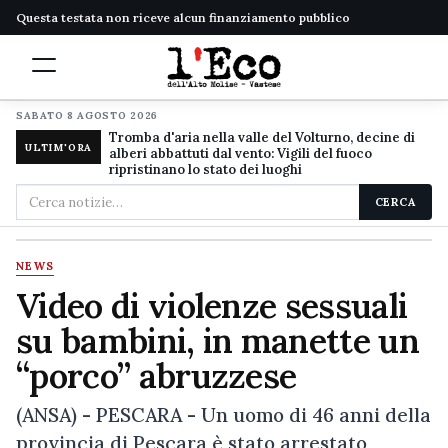
Questa testata non riceve alcun finanziamento pubblico
SABATO 8 AGOSTO 2026
Tromba d'aria nella valle del Volturno, decine di
ULTIM'ORA
alberi abbattuti dal vento: Vigili del fuoco
ripristinano lo stato dei luoghi
Cerca
CERCA
nel
sito
NEWS
Video di violenze sessuali
su bambini, in manette un
“porco” abruzzese
(ANSA) - PESCARA - Un uomo di 46 anni della
provincia di Pescara è stato arrestato