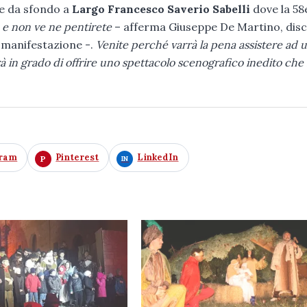
re da sfondo a
Largo Francesco Saverio Sabelli
dove la 58
 e non ve ne pentirete
– afferma Giuseppe De Martino, dis
a manifestazione -.
Venite perché varrà la pena assistere ad 
sarà in grado di offrire uno spettacolo scenografico inedito che
gram
Pinterest
LinkedIn