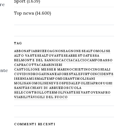
Sport
(1.639)
re
Top news
(14.600)
TAG
ABBONATI
ABRUZZO
AGNONE
AGNONESE
ALTOMOLISE
ALTO VASTESE
ALTOVASTESE
ARRESTO
ATESSA
BELMONTE DEL SANNIO
CACCIA
CALCIO
CAMPOBASSO
CAPRACOTTA
CARABINIERI
ente
CASTIGLIONE MESSER MARINO
CHIETINO
CINGHIALI
COVID19
DROGA
FINANZA
FORESTALE
FURTO
INCIDENTE
ISERNIA
M5S
MALTEMPO
MIGRANTI
MOLISANI
MOLISANO
MOLISE
NEVE
OSPEDALE
POLIZIA
PROFUGHI
SANITÀ
SCHIAVI DI ABRUZZO
SCUOLA
SELECONTROLLO
TERMOLI
VASTESE
VASTO
VENAFRO
VIABILITÀ
VIGILI DEL FUOCO
COMMENTI RECENTI