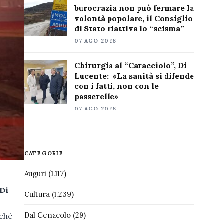
burocrazia non può fermare la
volontà popolare, il Consiglio
di Stato riattiva lo “scisma”
07 AGO 2026
Chirurgia al “Caracciolo”, Di
Lucente: «La sanità si difende
con i fatti, non con le
passerelle»
07 AGO 2026
CATEGORIE
Auguri
(1.117)
Di
Cultura
(1.239)
Dal Cenacolo
(29)
rché