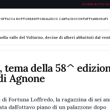
ACCEDI AL TUO A
L'ATTACCA BOTTONE
EDITORIALE
ECO CARTACEO
CONTATTI
ABBONATI
, tema della 58^ edizio
 di Agnone
di Fortuna Loffredo, la ragazzina di sei an
ta dall’ottavo piano di un palazzone dopo