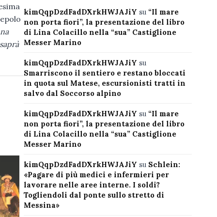
esima
kimQqpDzdFadDXrkHWJAJiY
su
“Il mare
cepolo
non porta fiori”, la presentazione del libro
una
di Lina Colacillo nella “sua” Castiglione
Messer Marino
 saprà
kimQqpDzdFadDXrkHWJAJiY
su
Smarriscono il sentiero e restano bloccati
in quota sul Matese, escursionisti tratti in
salvo dal Soccorso alpino
kimQqpDzdFadDXrkHWJAJiY
su
“Il mare
non porta fiori”, la presentazione del libro
di Lina Colacillo nella “sua” Castiglione
Messer Marino
kimQqpDzdFadDXrkHWJAJiY
su
Schlein:
«Pagare di più medici e infermieri per
lavorare nelle aree interne. I soldi?
Togliendoli dal ponte sullo stretto di
Messina»