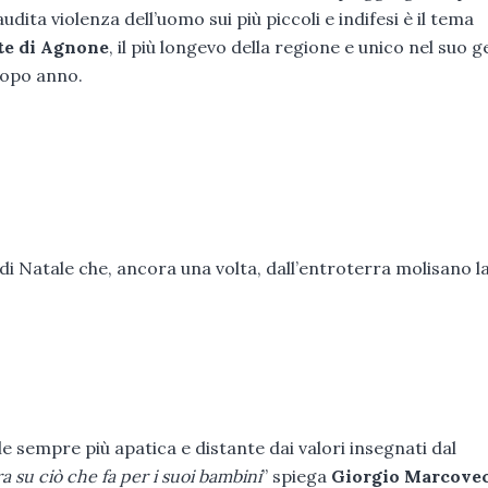
udita violenza dell’uomo sui più piccoli e indifesi è il tema
te di Agnone
, il più longevo della regione e unico nel suo 
 dopo anno.
ia di Natale che, ancora una volta, dall’entroterra molisano l
le sempre più apatica e distante dai valori insegnati dal
ra su ciò che fa per i suoi bambini
” spiega
Giorgio Marcove