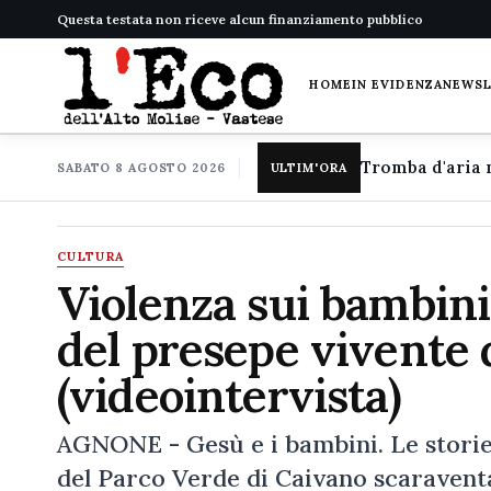
Questa testata non riceve alcun finanziamento pubblico
HOME
IN EVIDENZA
NEWS
SABATO 8 AGOSTO 2026
ULTIM'ORA
CULTURA
Violenza sui bambini
del presepe vivente
(videointervista)
AGNONE - Gesù e i bambini. Le storie 
del Parco Verde di Caivano scaraventa