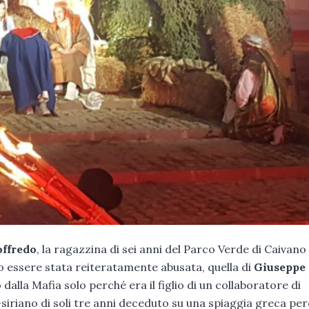
offredo
, la ragazzina di sei anni del Parco Verde di Caivano
o essere stata reiteratamente abusata, quella di
Giuseppe 
o dalla Mafia solo perché era il figlio di un collaboratore di
-siriano di soli tre anni deceduto su una spiaggia greca pe