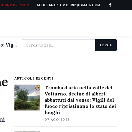
CCOUNT PREMIUM
ECODELLALTOMOLISE@GMAIL.COM
Cerca
Tromba d'aria nella valle del Volturno, decine di alberi abbattuti dal vento: Vigili del fuoco ripristinano lo stato dei luoghi
CERCA
nel
sito
ne
ARTICOLI RECENTI
Tromba d’aria nella valle del
Volturno, decine di alberi
abbattuti dal vento: Vigili del
fuoco ripristinano lo stato dei
luoghi
ni
07 AGO 2026