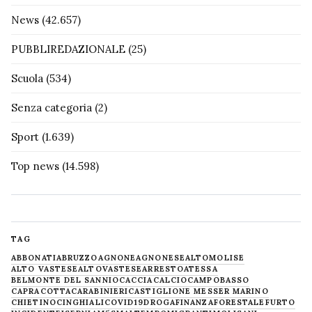
News
(42.657)
PUBBLIREDAZIONALE
(25)
Scuola
(534)
Senza categoria
(2)
Sport
(1.639)
Top news
(14.598)
TAG
ABBONATI
ABRUZZO
AGNONE
AGNONESE
ALTOMOLISE
ALTO VASTESE
ALTOVASTESE
ARRESTO
ATESSA
BELMONTE DEL SANNIO
CACCIA
CALCIO
CAMPOBASSO
CAPRACOTTA
CARABINIERI
CASTIGLIONE MESSER MARINO
CHIETINO
CINGHIALI
COVID19
DROGA
FINANZA
FORESTALE
FURTO