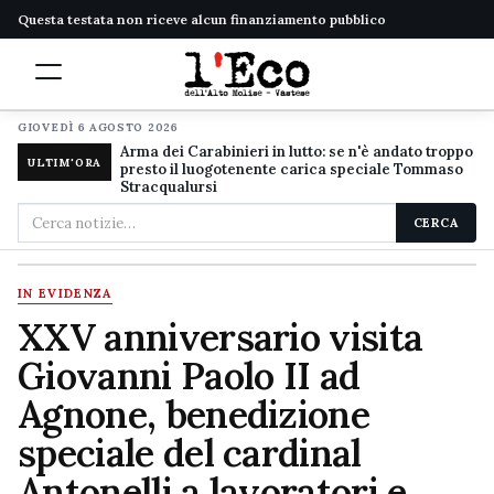
Questa testata non riceve alcun finanziamento pubblico
GIOVEDÌ 6 AGOSTO 2026
Arma dei Carabinieri in lutto: se n'è andato troppo
ULTIM'ORA
presto il luogotenente carica speciale Tommaso
Stracqualursi
Cerca
CERCA
nel
sito
IN EVIDENZA
XXV anniversario visita
Giovanni Paolo II ad
Agnone, benedizione
speciale del cardinal
Antonelli a lavoratori e