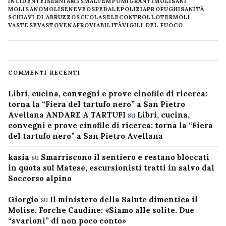
INCIDENTE
ISERNIA
M5S
MALTEMPO
MIGRANTI
MOLISANI
MOLISANO
MOLISE
NEVE
OSPEDALE
POLIZIA
PROFUGHI
SANITÀ
SCHIAVI DI ABRUZZO
SCUOLA
SELECONTROLLO
TERMOLI
VASTESE
VASTO
VENAFRO
VIABILITÀ
VIGILI DEL FUOCO
COMMENTI RECENTI
Libri, cucina, convegni e prove cinofile di ricerca:
torna la “Fiera del tartufo nero” a San Pietro
Avellana ANDARE A TARTUFI
su
Libri, cucina,
convegni e prove cinofile di ricerca: torna la “Fiera
del tartufo nero” a San Pietro Avellana
kasia
su
Smarriscono il sentiero e restano bloccati
in quota sul Matese, escursionisti tratti in salvo dal
Soccorso alpino
Giorgio
su
Il ministero della Salute dimentica il
Molise, Forche Caudine: «Siamo alle solite. Due
“svarioni” di non poco conto»