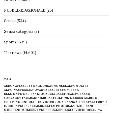
PUBBLIREDAZIONALE
(25)
Scuola
(534)
Senza categoria
(2)
Sport
(1.639)
Top news
(14.602)
TAG
ABBONATI
ABRUZZO
AGNONE
AGNONESE
ALTOMOLISE
ALTO VASTESE
ALTOVASTESE
ARRESTO
ATESSA
BELMONTE DEL SANNIO
CACCIA
CALCIO
CAMPOBASSO
CAPRACOTTA
CARABINIERI
CASTIGLIONE MESSER MARINO
CHIETINO
CINGHIALI
COVID19
DROGA
FINANZA
FORESTALE
FURTO
INCIDENTE
ISERNIA
M5S
MALTEMPO
MIGRANTI
MOLISANI
MOLISANO
MOLISE
NEVE
OSPEDALE
POLIZIA
PROFUGHI
SANITÀ