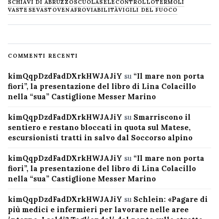
SCHIAVI DI ABRUZZO
SCUOLA
SELECONTROLLO
TERMOLI
VASTESE
VASTO
VENAFRO
VIABILITÀ
VIGILI DEL FUOCO
COMMENTI RECENTI
kimQqpDzdFadDXrkHWJAJiY
su
“Il mare non porta
fiori”, la presentazione del libro di Lina Colacillo
nella “sua” Castiglione Messer Marino
kimQqpDzdFadDXrkHWJAJiY
su
Smarriscono il
sentiero e restano bloccati in quota sul Matese,
escursionisti tratti in salvo dal Soccorso alpino
kimQqpDzdFadDXrkHWJAJiY
su
“Il mare non porta
fiori”, la presentazione del libro di Lina Colacillo
nella “sua” Castiglione Messer Marino
kimQqpDzdFadDXrkHWJAJiY
su
Schlein: «Pagare di
più medici e infermieri per lavorare nelle aree