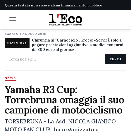
Questa testata non riceve alcun finanziamento pubblico
SABATO 8 AGOSTO 2026
Chirurgia al "Caracciolo", Greco: «Servirà solo a
ULTIM'ORA
pagare prestazioni aggiuntive a medici con turni
da 800 euro al giorno»
Cerca
CERCA
nel
sito
NEWS
Yamaha R3 Cup:
Torrebruna omaggia il suo
campione di motociclismo
TORREBRUNA - La Asd "NICOLA GIANICO
MOTO FAN CLUB" ha organizzato a