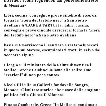
interne. I soldi? Togliendoli dal ponte sullo stretto
di Messina»
Libri, cucina, convegni e prove cinofile di ricerca:
torna la “Fiera del tartufo nero” a San Pietro
Avellana ANDARE A TARTUFI
su
Libri, cucina,
convegni e prove cinofile di ricerca: torna la “Fiera
del tartufo nero” a San Pietro Avellana
kasia
su
Smarriscono il sentiero e restano bloccati
in quota sul Matese, escursionisti tratti in salvo dal
Soccorso alpino
Giorgio
su
Il ministero della Salute dimentica il
Molise, Forche Caudine: «Siamo alle solite. Due
“svarioni” di non poco conto»
Nicola Di Lullo
su
Galleria fondovalle Sangro,
Monaco: «Risultato storico che nasce dalla stagione
politica della Giunta D’Alfonso»
Pino
su
Gamberale, Greco: “In Molise si continua a