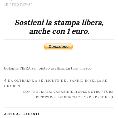
In "Top news"
Sostieni la stampa libera,
anche con 1 euro.
bologna
FIERA
san pietro avellana
tartufo
unesco
Navigazione
DA OLTRALPE A BELMONTE DEL SANNIO IN SELLA AD
post
UNA BICI
CONTROLLI DEI CARABINIERI SULLE STRUTTURE
RICETTIVE: DENUNCIATE TRE PERSONE
ARTICOLI RECENTI