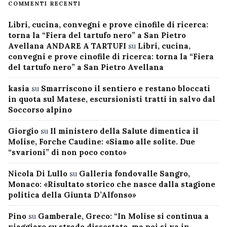
COMMENTI RECENTI
Libri, cucina, convegni e prove cinofile di ricerca:
torna la “Fiera del tartufo nero” a San Pietro
Avellana ANDARE A TARTUFI
su
Libri, cucina,
convegni e prove cinofile di ricerca: torna la “Fiera
del tartufo nero” a San Pietro Avellana
kasia
su
Smarriscono il sentiero e restano bloccati
in quota sul Matese, escursionisti tratti in salvo dal
Soccorso alpino
Giorgio
su
Il ministero della Salute dimentica il
Molise, Forche Caudine: «Siamo alle solite. Due
“svarioni” di non poco conto»
Nicola Di Lullo
su
Galleria fondovalle Sangro,
Monaco: «Risultato storico che nasce dalla stagione
politica della Giunta D’Alfonso»
Pino
su
Gamberale, Greco: “In Molise si continua a
viaggiare su strade dissestate, ma poi si va in