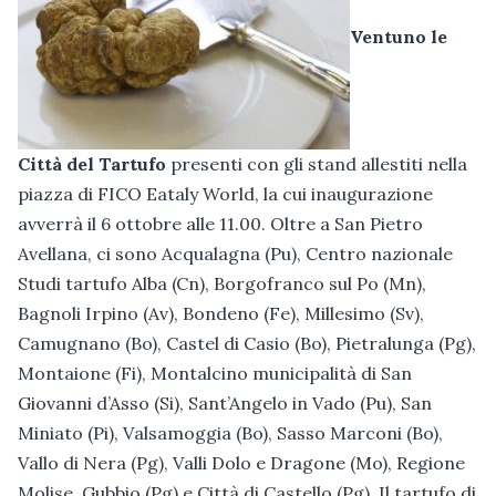
Ventuno le
Città del Tartufo
presenti con gli stand allestiti nella
piazza di FICO Eataly World, la cui inaugurazione
avverrà il 6 ottobre alle 11.00. Oltre a San Pietro
Avellana, ci sono Acqualagna (Pu), Centro nazionale
Studi tartufo Alba (Cn), Borgofranco sul Po (Mn),
Bagnoli Irpino (Av), Bondeno (Fe), Millesimo (Sv),
Camugnano (Bo), Castel di Casio (Bo), Pietralunga (Pg),
Montaione (Fi), Montalcino municipalità di San
Giovanni d’Asso (Si), Sant’Angelo in Vado (Pu), San
Miniato (Pi), Valsamoggia (Bo), Sasso Marconi (Bo),
Vallo di Nera (Pg), Valli Dolo e Dragone (Mo), Regione
Molise, Gubbio (Pg) e Città di Castello (Pg). Il tartufo di