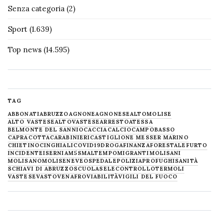
Senza categoria
(2)
Sport
(1.639)
Top news
(14.595)
TAG
ABBONATI
ABRUZZO
AGNONE
AGNONESE
ALTOMOLISE
ALTO VASTESE
ALTOVASTESE
ARRESTO
ATESSA
BELMONTE DEL SANNIO
CACCIA
CALCIO
CAMPOBASSO
CAPRACOTTA
CARABINIERI
CASTIGLIONE MESSER MARINO
CHIETINO
CINGHIALI
COVID19
DROGA
FINANZA
FORESTALE
FURTO
INCIDENTE
ISERNIA
M5S
MALTEMPO
MIGRANTI
MOLISANI
MOLISANO
MOLISE
NEVE
OSPEDALE
POLIZIA
PROFUGHI
SANITÀ
SCHIAVI DI ABRUZZO
SCUOLA
SELECONTROLLO
TERMOLI
VASTESE
VASTO
VENAFRO
VIABILITÀ
VIGILI DEL FUOCO