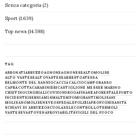
Senza categoria
(2)
Sport
(1.639)
Top news
(14.598)
TAG
ABBONATI
ABRUZZO
AGNONE
AGNONESE
ALTOMOLISE
ALTO VASTESE
ALTOVASTESE
ARRESTO
ATESSA
BELMONTE DEL SANNIO
CACCIA
CALCIO
CAMPOBASSO
CAPRACOTTA
CARABINIERI
CASTIGLIONE MESSER MARINO
CHIETINO
CINGHIALI
COVID19
DROGA
FINANZA
FORESTALE
FURTO
INCIDENTE
ISERNIA
M5S
MALTEMPO
MIGRANTI
MOLISANI
MOLISANO
MOLISE
NEVE
OSPEDALE
POLIZIA
PROFUGHI
SANITÀ
SCHIAVI DI ABRUZZO
SCUOLA
SELECONTROLLO
TERMOLI
VASTESE
VASTO
VENAFRO
VIABILITÀ
VIGILI DEL FUOCO