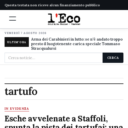
Questa testata non riceve alcun finanziamento pubblico
VENERDÌ 7 AGOSTO 2026
Arma dei Carabinieri in lutto: se n'è andato troppo
ULTIM'ORA
presto il luogotenente carica speciale Tommaso
Stracqualursi
Cerca
CERCA
nel
sito
tartufo
IN EVIDENZA
Esche avvelenate a Staffoli,
spunta la pista dei tartufai: una