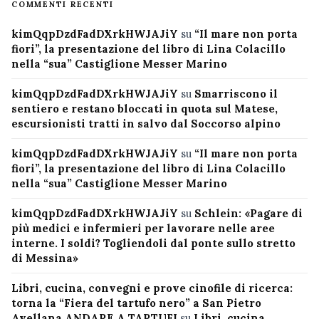
COMMENTI RECENTI
kimQqpDzdFadDXrkHWJAJiY
su
“Il mare non porta
fiori”, la presentazione del libro di Lina Colacillo
nella “sua” Castiglione Messer Marino
kimQqpDzdFadDXrkHWJAJiY
su
Smarriscono il
sentiero e restano bloccati in quota sul Matese,
escursionisti tratti in salvo dal Soccorso alpino
kimQqpDzdFadDXrkHWJAJiY
su
“Il mare non porta
fiori”, la presentazione del libro di Lina Colacillo
nella “sua” Castiglione Messer Marino
kimQqpDzdFadDXrkHWJAJiY
su
Schlein: «Pagare di
più medici e infermieri per lavorare nelle aree
interne. I soldi? Togliendoli dal ponte sullo stretto
di Messina»
Libri, cucina, convegni e prove cinofile di ricerca:
torna la “Fiera del tartufo nero” a San Pietro
Avellana ANDARE A TARTUFI
su
Libri, cucina,